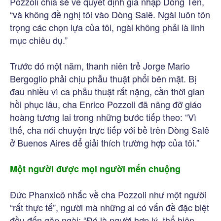
Pozzoli chia sẻ về quyết định gia nhập Dòng Tên,
“và không đề nghị tôi vào Dòng Salê. Ngài luôn tôn
trọng các chọn lựa của tôi, ngài không phải là linh
mục chiêu dụ.”
Trước đó một năm, thanh niên trẻ Jorge Mario
Bergoglio phải chịu phẫu thuật phổi bên mặt. Bị
đau nhiều vì ca phẫu thuật rất nặng, cần thời gian
hồi phục lâu, cha Enrico Pozzoli đã nâng đỡ giáo
hoàng tương lai trong những bước tiếp theo: “Vì
thế, cha nói chuyện trực tiếp với bề trên Dòng Salê
ở Buenos Aires để giải thích trường hợp của tôi.”
Một người được mọi người mến chuộng
Đức Phanxicô nhắc về cha Pozzoli như một người
“rất thực tế”, người mà những ai có vấn đề đặc biệt
đều đến gặp ngài: “Đó là người hợp lý, thể hiện