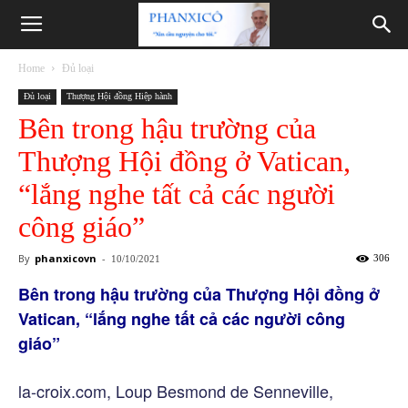
Phanxicô
Home
Đủ loại
Đủ loại
Thượng Hội đồng Hiệp hành
Bên trong hậu trường của
Thượng Hội đồng ở Vatican,
“lắng nghe tất cả các người
công giáo”
By
phanxicovn
-
306
10/10/2021
Bên trong hậu trường của Thượng Hội đồng ở
Vatican, “lắng nghe tất cả các người công
giáo”
la-croix.com, Loup Besmond de Senneville,