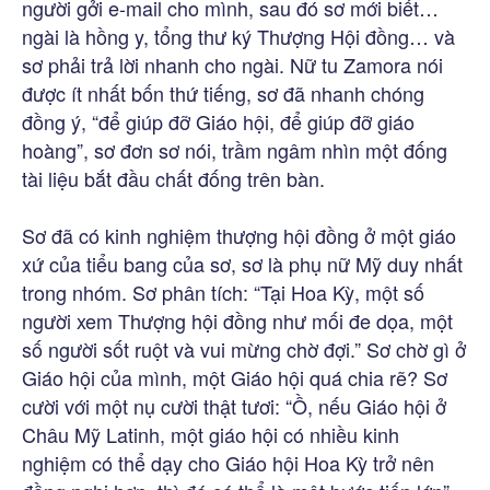
người gởi e-mail cho mình, sau đó sơ mới biết…
ngài là hồng y, tổng thư ký Thượng Hội đồng… và
sơ phải trả lời nhanh cho ngài. Nữ tu Zamora nói
được ít nhất bốn thứ tiếng, sơ đã nhanh chóng
đồng ý, “để giúp đỡ Giáo hội, để giúp đỡ giáo
hoàng”, sơ đơn sơ nói, trầm ngâm nhìn một đống
tài liệu bắt đầu chất đống trên bàn.
Sơ đã có kinh nghiệm thượng hội đồng ở một giáo
xứ của tiểu bang của sơ, sơ là phụ nữ Mỹ duy nhất
trong nhóm. Sơ phân tích: “Tại Hoa Kỳ, một số
người xem Thượng hội đồng như mối đe dọa, một
số người sốt ruột và vui mừng chờ đợi.” Sơ chờ gì ở
Giáo hội của mình, một Giáo hội quá chia rẽ? Sơ
cười với một nụ cười thật tươi: “Ồ, nếu Giáo hội ở
Châu Mỹ Latinh, một giáo hội có nhiều kinh
nghiệm có thể dạy cho Giáo hội Hoa Kỳ trở nên