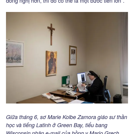
đồng nghị hơn, thì đó có thể là một bước tiến lớn”.
Giữa tháng 6, sơ Marie Kolbe Zamora giáo sư thần
học và tiếng Latinh ở Green Bay, tiểu bang
Wisconsin nhận e-mail của hồng y Mario Grech