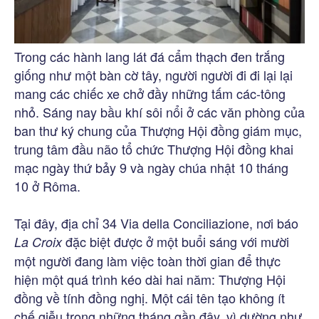
Trong các hành lang lát đá cẩm thạch đen trắng
giống như một bàn cờ tây, người người đi đi lại lại
mang các chiếc xe chở đầy những tấm các-tông
nhỏ. Sáng nay bầu khí sôi nổi ở các văn phòng của
ban thư ký chung của Thượng Hội đồng giám mục,
trung tâm đầu não tổ chức Thượng Hội đồng khai
mạc ngày thứ bảy 9 và ngày chúa nhật 10 tháng
10 ở Rôma.
Tại đây, địa chỉ 34 Via della Conciliazione, nơi báo
đặc biệt được ở một buổi sáng với mười
La Croix
một người đang làm việc toàn thời gian để thực
hiện một quá trình kéo dài hai năm: Thượng Hội
đồng về tính đồng nghị. Một cái tên tạo không ít
chế giễu trong những tháng gần đây, vì dường như