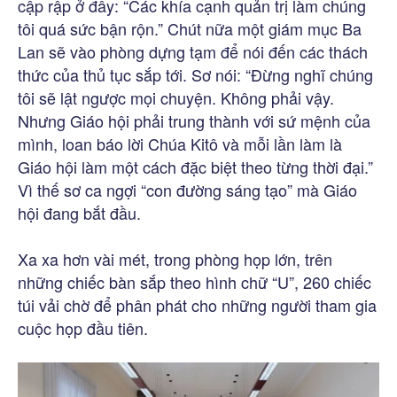
cập rập ở đây: “Các khía cạnh quản trị làm chúng
tôi quá sức bận rộn.” Chút nữa một giám mục Ba
Lan sẽ vào phòng dựng tạm để nói đến các thách
thức của thủ tục sắp tới. Sơ nói: “Đừng nghĩ chúng
tôi sẽ lật ngược mọi chuyện. Không phải vậy.
Nhưng Giáo hội phải trung thành với sứ mệnh của
mình, loan báo lời Chúa Kitô và mỗi lần làm là
Giáo hội làm một cách đặc biệt theo từng thời đại.”
Vì thế sơ ca ngợi “con đường sáng tạo” mà Giáo
hội đang bắt đầu.
Xa xa hơn vài mét, trong phòng họp lớn, trên
những chiếc bàn sắp theo hình chữ “U”, 260 chiếc
túi vải chờ để phân phát cho những người tham gia
cuộc họp đầu tiên.