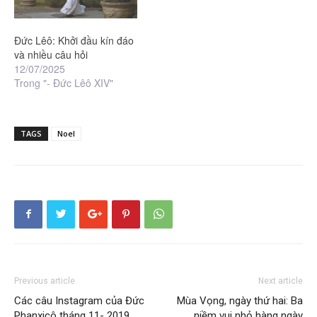
Đức Lêô: Khởi đầu kín đáo
và nhiều câu hỏi
12/07/2025
Trong "- Đức Lêô XIV"
TAGS
Noel
Previous article
Next article
Các câu Instagram của Đức
Mùa Vọng, ngày thứ hai: Ba
Phanxicô tháng 11- 2019
niềm vui nhỏ hàng ngày