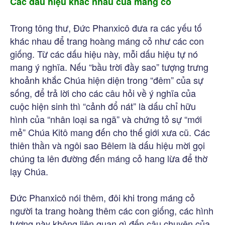
Các dấu hiệu khác nhau của máng cỏ
Trong tông thư, Đức Phanxicô đưa ra các yếu tố
khác nhau để trang hoàng máng cỏ như các con
giống. Từ các dấu hiệu này, mỗi dấu hiệu tự nó
mang ý nghĩa. Nếu “bầu trời đầy sao” tượng trưng
khoảnh khắc Chúa hiện diện trong “đêm” của sự
sống, để trả lời cho các câu hỏi về ý nghĩa của
cuộc hiện sinh thì “cảnh đổ nát” là dấu chỉ hữu
hình của “nhân loại sa ngã” và chứng tỏ sự “mới
mẻ” Chúa Kitô mang đến cho thế giới xưa cũ. Các
thiên thần và ngôi sao Bêlem là dấu hiệu mời gọi
chúng ta lên đường đến máng cỏ hang lừa để thờ
lạy Chúa.
Đức Phanxicô nói thêm, đôi khi trong máng cỏ
người ta trang hoàng thêm các con giống, các hình
tượng này không liên quan gì đến câu chuyện của