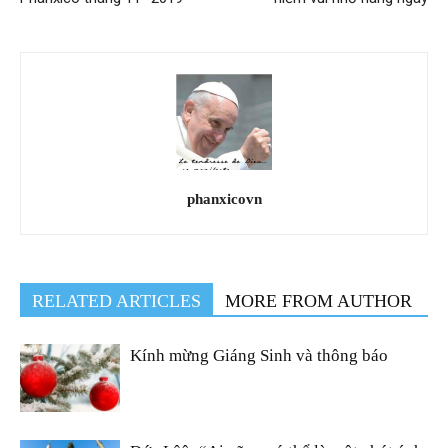
phanxicovn
RELATED ARTICLES
MORE FROM AUTHOR
Kính mừng Giáng Sinh và thông báo