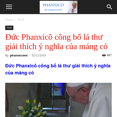
Phanxicô
Home
Noel
Noel
Đức Phanxicô công bố lá thư
giải thích ý nghĩa của máng cỏ
By
phanxicovn
-
667
02/12/2019
Đức Phanxicô công bố lá thư giải thích ý nghĩa
của máng cỏ