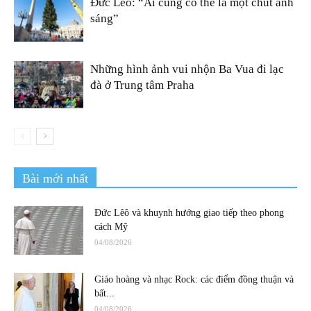
Đức Lêô: “Ai cũng có thể là một chút ánh
sáng”
Những hình ảnh vui nhộn Ba Vua đi lạc
đà ở Trung tâm Praha
Bài mới nhất
Đức Lêô và khuynh hướng giao tiếp theo phong
cách Mỹ
04/08/2026
Giáo hoàng và nhạc Rock: các điểm đồng thuận và
bất...
04/08/2026