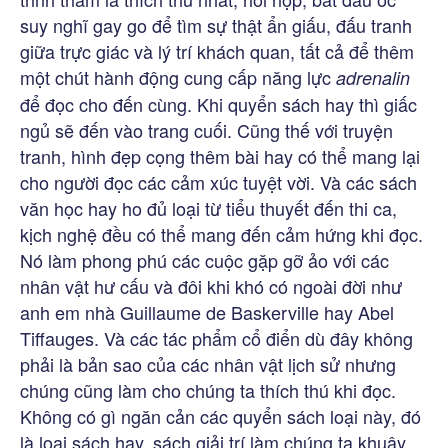
suy nghĩ gay go để tìm sự thật ẩn giấu, đấu tranh
giữa trực giác và lý trí khách quan, tất cả để thêm
một chút hành động cung cấp năng lực
adrenalin
để đọc cho đến cùng. Khi quyển sách hay thì giấc
ngủ sẽ đến vào trang cuối. Cũng thế với truyện
tranh, hình đẹp cọng thêm bài hay có thể mang lại
cho người đọc các cảm xúc tuyệt vời. Và các sách
văn học hay ho đủ loại từ tiểu thuyết đến thi ca,
kịch nghệ đều có thể mang đến cảm hứng khi đọc.
Nó làm phong phú các cuộc gặp gỡ ảo với các
nhân vật hư cấu và đôi khi khó có ngoài đời như
anh em nhà Guillaume de Baskerville hay Abel
Tiffauges. Và các tác phẩm cổ điển dù đây không
phải là bản sao của các nhân vật lịch sử nhưng
chúng cũng làm cho chúng ta thích thú khi đọc.
Không có gì ngăn cản các quyển sách loại này, đó
là loại sách hay, sách giải trí làm chúng ta khuây