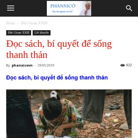
Phanxicô
Home
Đức Gioan XXIII
Đức Gioan XXIII
Lời khuyên
Đọc sách, bí quyết để sống
thanh thản
By
phanxicovn
-
622
29/05/2019
Đọc sách, bí quyết để sống thanh thản