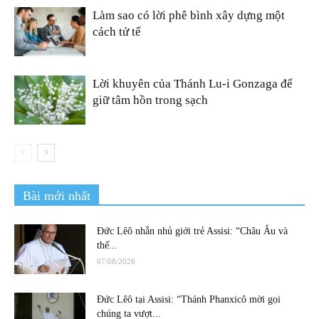
Làm sao có lời phê bình xây dựng một
cách tử tế
Lời khuyên của Thánh Lu-i Gonzaga để
giữ tâm hồn trong sạch
Bài mới nhất
Đức Lêô nhắn nhủ giới trẻ Assisi: “Châu Âu và
thế...
07/08/2026
Đức Lêô tại Assisi: “Thánh Phanxicô mời gọi
chúng ta vượt...