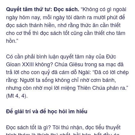
“Không có gì ngoài
Quyết tâm thứ tư: Đọc sách.
ngày hôm nay, mỗi ngày tôi dành ra mười phút để
đọc sách thánh hiền, nhớ rằng thức ăn cần thiết
cho cơ thể thì đọc sách tốt cũng cần thiết cho tâm
hồn.”
Có cần phải bình luận quyết tâm này của Đức
Gioan XXIII không? Chúa Giêsu trong sa mạc đã
trả lời cho con quỷ đã cám dỗ Ngài: “Đã có lời chép
rằng: Người ta sống không chỉ nhờ cơm bánh,
nhưng còn nhờ mọi lời miệng Thiên Chúa phán ra.”
(Mt 4, 4).
Để giải trí và để học hỏi ìm hiểu
Đọc sách tốt là gì? Tôi thú nhận, đọc tiểu thuyết
trinh thám là thích thú nhất, hồi hộp, bắt đầu óc