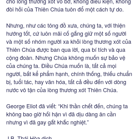
cho lòng thương xót vô bờ, không điều kiện, không
đòi hỏi của Thiên Chúa tuôn đổ một cách tự do.
Nhưng, như các tông đồ xưa, chúng ta, với thiện
hướng tốt, cứ luôn mãi cố gắng giữ một số người
và một số nhóm người xa khỏi lòng thương xót của
Thiên Chúa được ban qua lời, qua bí tích và qua
cộng đoàn. Nhưng Chúa không muốn sự bảo vệ
của chúng ta. Điều Chúa muốn là, tất cả mọi
người, bất kể phẩm hạnh, chính thống, thiếu chuẩn
bị, tuổi tác, hay văn hóa, tất cả đều đến với dòng
nước vô tận của lòng thương xót Thiên Chúa.
George Eliot đã viết: “Khi thần chết đến, chúng ta
không bao giờ hối hận vì đã dịu dàng ân cần
nhưng vì đã gay gắt khắc nghiệt.”
J.B. Thái Hòa dịch