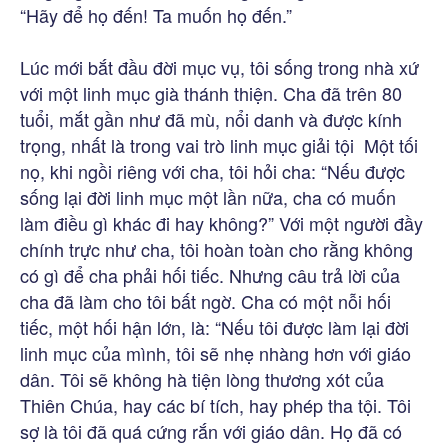
“Hãy để họ đến! Ta muốn họ đến.”
Lúc mới bắt đầu đời mục vụ, tôi sống trong nhà xứ
với một linh mục già thánh thiện. Cha đã trên 80
tuổi, mắt gần như đã mù, nổi danh và được kính
trọng, nhất là trong vai trò linh mục giải tội Một tối
nọ, khi ngồi riêng với cha, tôi hỏi cha: “Nếu được
sống lại đời linh mục một lần nữa, cha có muốn
làm điều gì khác đi hay không?” Với một người đầy
chính trực như cha, tôi hoàn toàn cho rằng không
có gì để cha phải hối tiếc. Nhưng câu trả lời của
cha đã làm cho tôi bất ngờ. Cha có một nỗi hối
tiếc, một hối hận lớn, là: “Nếu tôi được làm lại đời
linh mục của mình, tôi sẽ nhẹ nhàng hơn với giáo
dân. Tôi sẽ không hà tiện lòng thương xót của
Thiên Chúa, hay các bí tích, hay phép tha tội. Tôi
sợ là tôi đã quá cứng rắn với giáo dân. Họ đã có