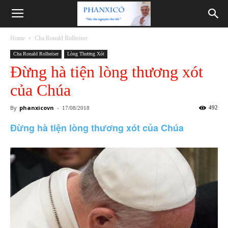
Phanxicô
Home
Cha Ronald Rolheiser
Cha Ronald Rolheiser
Lòng Thương Xót
Đừng hà tiện lòng thương xót
của Chúa
By
phanxicovn
-
492
17/08/2018
Đừng hà tiện lòng thương xót của Chúa