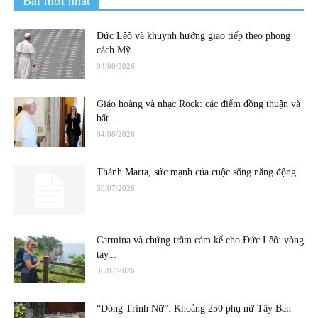
Bài mới nhất
Đức Lêô và khuynh hướng giao tiếp theo phong
cách Mỹ
04/08/2026
Giáo hoàng và nhạc Rock: các điểm đồng thuận và
bất...
04/08/2026
Thánh Marta, sức mạnh của cuộc sống năng động
30/07/2026
Carmina và chứng trầm cảm kể cho Đức Lêô: vòng
tay...
30/07/2026
“Dòng Trinh Nữ”: Khoảng 250 phụ nữ Tây Ban