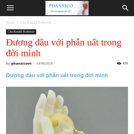
Phanxicô
Home
Cha Ronald Rolheiser
Cha Ronald Rolheiser
Đương đầu với phẫn uất trong
đời mình
By
phanxicovn
-
426
14/08/2018
Đương đầu với phẫn uất trong đời mình