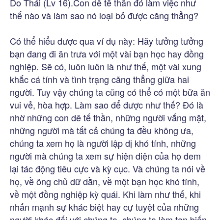
Do Thái (Lv 16).Con dê tế thần đó làm việc như
thế nào và làm sao nó loại bỏ được căng thẳng?
Có thể hiểu được qua ví dụ này: Hãy tưởng tưởng
bạn đang đi ăn trưa với một vài bạn học hay đồng
nghiệp. Sẽ có, luôn luôn là như thế, một vài xung
khắc cá tính và tình trạng căng thẳng giữa hai
người. Tuy vậy chúng ta cũng có thể có một bữa ăn
vui vẻ, hòa hợp. Làm sao để được như thế? Đó là
nhờ những con dê tế thần, những người vắng mặt,
những người mà tất cả chúng ta đều không ưa,
chúng ta xem họ là người lập dị khó tính, những
người mà chúng ta xem sự hiện diện của họ đem
lại tác động tiêu cực và kỳ cục. Và chúng ta nói về
họ, về ông chủ dữ dằn, về một bạn học khó tính,
về một đồng nghiệp kỳ quái. Khi làm như thế, khi
nhấn mạnh sự khác biệt hay cự tuyệt của những
người khác đối với chúng ta, chúng ta làm tan biến