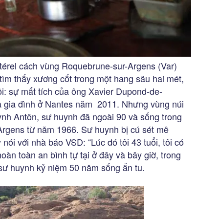
térel cách vùng Roquebrune-sur-Argens (Var)
tìm thấy xương cốt trong một hang sâu hai mét,
ội: sự mất tích của ông Xavier Dupond-de-
 cả gia đình ở Nantes năm 2011. Nhưng vùng núi
uynh Antôn, sư huynh đã ngoài 90 và sống trong
rgens từ năm 1966. Sư huynh bị cú sét mê
nói với nhà báo VSD: “Lúc đó tôi 43 tuổi, tôi có
oàn toàn an bình tự tại ở đây và bây giờ, trong
, sư huynh kỷ niệm 50 năm sống ẩn tu.