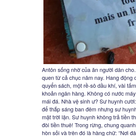
Antôn sống nhờ của ăn người dân cho.
quen từ cả chục năm nay. Hang động c
quyển sách, một rề-sô dầu khí, vài tấ
khoản ngân hàng. Không có nước máy, 
mái đá. Nhà vệ sinh ư? Sư huynh cười: 
để thắp sáng ban đêm nhưng sư huynh 
mặt trời lặn. Sư huynh không trả tiền 
đòi tiền thuê! Trong rừng, chung quan
hòn sỏi và trên đó là hàng chữ: “Nơi đ