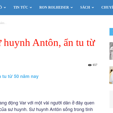
Ô
TIN TỨC
RON ROLHEISER
SÁCH
CHUY
năm...
 huynh Antôn, ẩn tu từ
657
 tu từ 50 năm nay
ang động Var với một vài người dân ở đây quen
của sư huynh. Sư huynh Antôn sống trong tinh