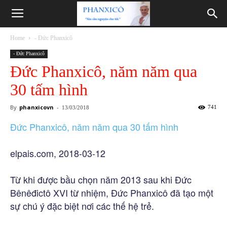
Phanxicô
Home
- Đức Phanxicô
- Đức Phanxicô
Đức Phanxicô, năm năm qua
30 tấm hình
By
phanxicovn
-
741
13/03/2018
Đức Phanxicô, năm năm qua 30 tấm hình
elpais.com, 2018-03-12
Từ khi được bầu chọn năm 2013 sau khi Đức
Bênêđictô XVI từ nhiệm, Đức Phanxicô đã tạo một
sự chú ý đặc biệt nơi các thế hệ trẻ.