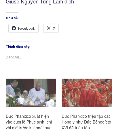
Giuse Nguyễn Tùng Lâm dịch
Chia sẻ:
Facebook
X
Thích điều này:
Đang tải...
Đức Phanxicô xuất hiện
Đức Phanxicô triệu tập các
vào cuối lễ Phục sinh, chỉ
Hồng y như Đức Bênêđíctô
vài giờ trước khi ngài qua
XVI đã triệu tập