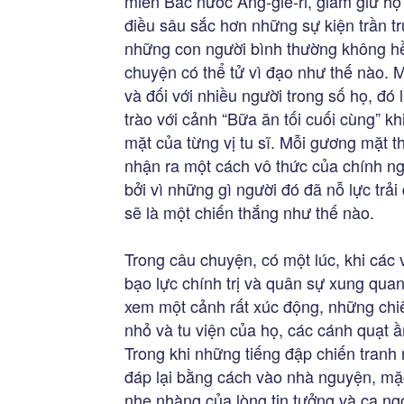
miền Bắc nước Ăng-giê-ri, giam giữ họ
điều sâu sắc hơn những sự kiện trần tr
những con người bình thường không hề
chuyện có thể tử vì đạo như thế nào. M
và đối với nhiều người trong số họ, đó 
trào với cảnh “Bữa ăn tối cuối cùng” 
mặt của từng vị tu sĩ. Mỗi gương mặt t
nhận ra một cách vô thức của chính ng
bởi vì những gì người đó đã nỗ lực trải
sẽ là một chiến thắng như thế nào.
Trong câu chuyện, có một lúc, khi các v
bạo lực chính trị và quân sự xung qua
xem một cảnh rất xúc động, những chiế
nhỏ và tu viện của họ, các cánh quạt 
Trong khi những tiếng đập chiến tranh 
đáp lại bằng cách vào nhà nguyện, mặc
nhẹ nhàng của lòng tin tưởng và ca ng