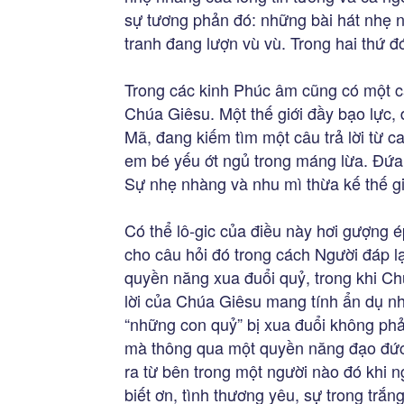
sự tương phản đó: những bài hát nhẹ n
tranh đang lượn vù vù. Trong hai thứ đ
Trong các kinh Phúc âm cũng có một cả
Chúa Giêsu. Một thế giới đầy bạo lực,
Mã, đang kiếm tìm một câu trả lời từ c
em bé yếu ớt ngủ trong máng lừa. Đứa 
Sự nhẹ nhàng và nhu mì thừa kế thế g
Có thể lô-gic của điều này hơi gượng é
cho câu hỏi đó trong cách Người đáp lạ
quyền năng xua đuổi quỷ, trong khi Ch
lời của Chúa Giêsu mang tính ẩn dụ nh
“những con quỷ” bị xua đuổi không phả
mà thông qua một quyền năng đạo đức s
ra từ bên trong một người nào đó khi n
biết ơn, tình thương yêu, sự trong trắn