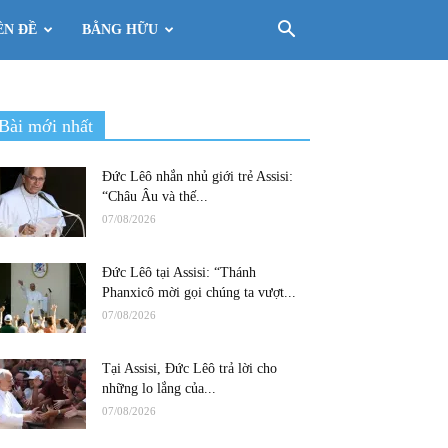
ÊN ĐỀ
BẰNG HỮU
Bài mới nhất
Đức Lêô nhắn nhủ giới trẻ Assisi:
“Châu Âu và thế...
07/08/2026
Đức Lêô tại Assisi: “Thánh
Phanxicô mời gọi chúng ta vượt...
07/08/2026
Tại Assisi, Đức Lêô trả lời cho
những lo lắng của...
07/08/2026