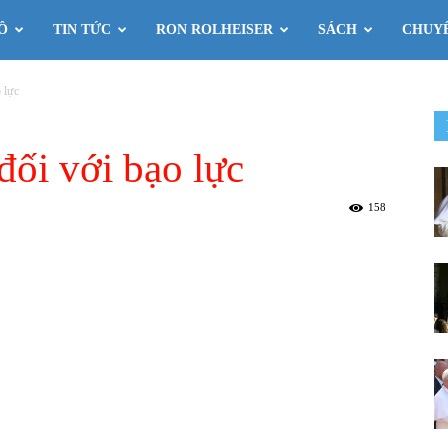
Ô
TIN TỨC
RON ROLHEISER
SÁCH
CHUY
o lực
 đối với bạo lực
158