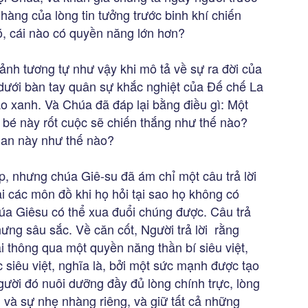
hàng của lòng tin tưởng trước binh khí chiến
ó, cái nào có quyền năng lớn hơn?
nh tương tự như vậy khi mô tả về sự ra đời của
 dưới bàn tay quân sự khắc nghiệt của Đế chế La
ao xanh. Và Chúa đã đáp lại bằng điều gì: Một
bé này rốt cuộc sẽ chiến thắng như thế nào?
ian này như thế nào?
p, nhưng chúa Giê-su đã ám chỉ một câu trả lời
i các môn đồ khi họ hỏi tại sao họ không có
úa Giêsu có thể xua đuổi chúng được. Câu trả
ưng sâu sắc. Về căn cốt, Người trả lời rằng
i thông qua một quyền năng thần bí siêu việt,
iêu việt, nghĩa là, bởi một sức mạnh được tạo
gười đó nuôi dưỡng đầy đủ lòng chính trực, lòng
g và sự nhẹ nhàng riêng, và giữ tất cả những