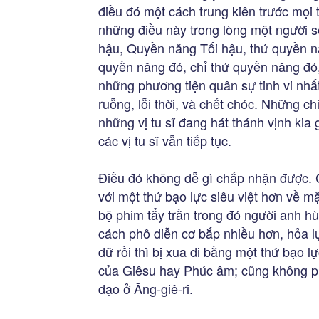
điều đó một cách trung kiên trước mọi
những điều này trong lòng một người sẽ
hậu, Quyền năng Tối hậu, thứ quyền n
quyền năng đó, chỉ thứ quyền năng đó,
những phương tiện quân sự tinh vi nhất
ruỗng, lỗi thời, và chết chóc. Những c
những vị tu sĩ đang hát thánh vịnh kia 
các vị tu sĩ vẫn tiếp tục.
Điều đó không dễ gì chấp nhận được. 
với một thứ bạo lực siêu việt hơn về mặ
bộ phim tẩy trần trong đó người anh 
cách phô diễn cơ bắp nhiều hơn, hỏa l
dữ rồi thì bị xua đi bằng một thứ bạo 
của Giêsu hay Phúc âm; cũng không phả
đạo ở Ăng-giê-ri.