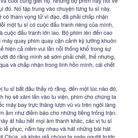
 và cuối cùng giết họ. Nhưng bộ phim này nói về
ụi đó. Nó tập trung vào chuyện từng tu sĩ này,
 có tham vọng tử vì đạo, đã phải chấp nhận
ỗi một tu sĩ có cuộc đấu tranh riêng của mình,
là cuộc đấu tranh lớn lao. Bộ phim lên đến cao
khi máy quay phim quay cận cảnh kỹ lưỡng khuôn
hể hiện cả niềm vui lẫn nỗi thống khổ trong sự
ười đó rằng mình sẽ sớm phải chết, thế nhưng,
 qua và chấp nhận trong linh hồn mình, cái chết
ị tu sĩ bắt đầu thấy rõ rằng, đến một lúc nào đó,
nh họ sẽ xâm lấn vào tu viện, phim cho chúng ta
c máy bay trực thăng lượn vù vù trên ngôi làng
ầm ầm như điềm báo cho những tiếng trống trận.
này át hầu hết mọi âm thanh khác, các vị tu sĩ
 lễ phục, nắm tay nhau và hát những bài hát
ợi Chúa, và khán giả chúng ta ngây người trước