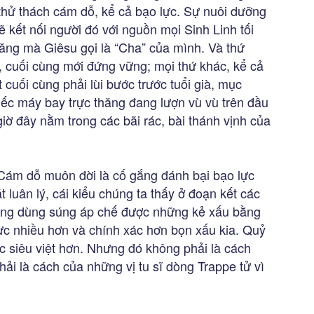
 thử thách cám dỗ, kể cả bạo lực. Sự nuôi dưỡng
 kết nối người đó với nguồn mọi Sinh Linh tối
ăng mà Giêsu gọi là “Cha” của mình. Và thứ
 cuối cùng mới đứng vững; mọi thứ khác, kể cả
 cuối cùng phải lùi bước trước tuổi già, mục
hiếc máy bay trực thăng đang lượn vù vù trên đầu
giờ đây nằm trong các bãi rác, bài thánh vịnh của
Cám dỗ muôn đời là cố gắng đánh bại bạo lực
t luân lý, cái kiểu chúng ta thấy ở đoạn kết các
hùng dùng súng áp chế được những kẻ xấu bằng
ực nhiều hơn và chính xác hơn bọn xấu kia. Quỷ
lực siêu việt hơn. Nhưng đó không phải là cách
i là cách của những vị tu sĩ dòng Trappe tử vì