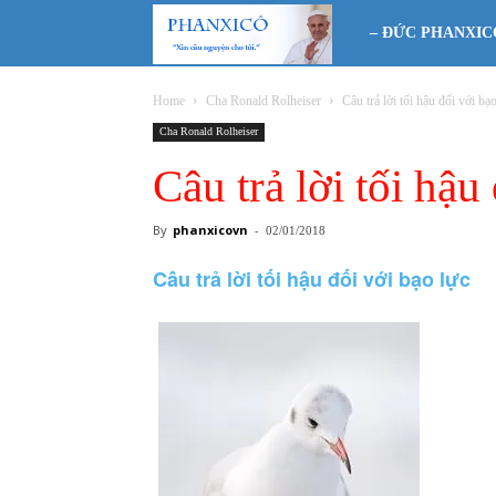
Phanxicô
– ĐỨC PHANXIC
Home
Cha Ronald Rolheiser
Câu trả lời tối hậu đối với bạ
Cha Ronald Rolheiser
Câu trả lời tối hậu
By
phanxicovn
-
02/01/2018
Câu trả lời tối hậu đối với bạo lực