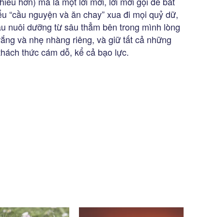
hiều hơn) mà là một lời mời, lời mời gọi để bắt
iểu “cầu nguyện và ăn chay” xua đi mọi quỷ dữ,
đầu nuôi dưỡng từ sâu thẳm bên trong mình lòng
trắng và nhẹ nhàng riêng, và giữ tất cả những
thách thức cám dỗ, kể cả bạo lực.