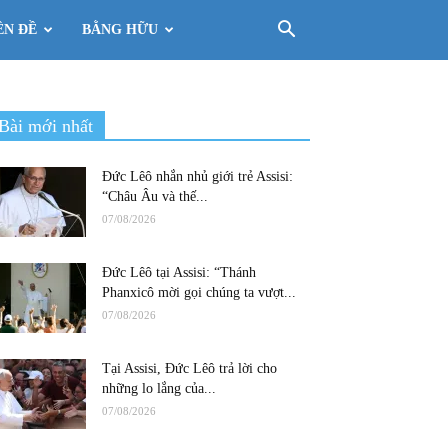
ÊN ĐỀ
BẰNG HỮU
Bài mới nhất
Đức Lêô nhắn nhủ giới trẻ Assisi:
“Châu Âu và thế...
07/08/2026
Đức Lêô tại Assisi: “Thánh
Phanxicô mời gọi chúng ta vượt...
07/08/2026
Tại Assisi, Đức Lêô trả lời cho
những lo lắng của...
07/08/2026