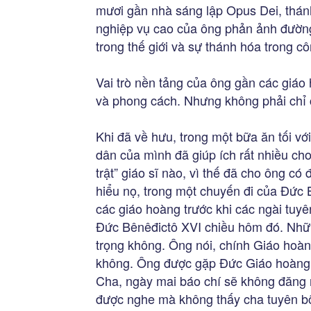
mươi gần nhà sáng lập Opus Dei, thán
nghiệp vụ cao của ông phản ảnh đường
trong thế giới và sự thánh hóa trong cô
Vai trò nền tảng của ông gần các giáo 
và phong cách. Nhưng không phải chỉ 
Khi đã về hưu, trong một bữa ăn tối vớ
dân của mình đã giúp ích rất nhiều ch
trật” giáo sĩ nào, vì thế đã cho ông c
hiểu nọ, trong một chuyến đi của Đức B
các giáo hoàng trước khi các ngài tuy
Đức Bênêđictô XVI chiều hôm đó. Nhữ
trọng không. Ông nói, chính Giáo hoàn
không. Ông được gặp Đức Giáo hoàng 
Cha, ngày mai báo chí sẽ không đăng 
được nghe mà không thấy cha tuyên b