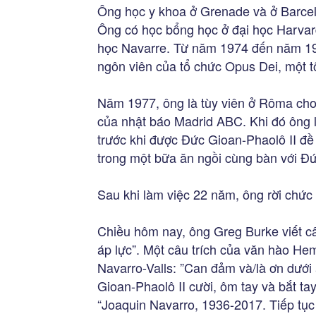
Ông học y khoa ở Grenade và ở Barcel
Ông có học bổng học ở đại học Harvar
học Navarre. Từ năm 1974 đến năm 1977
ngôn viên của tổ chức Opus Dei, một 
Năm 1977, ông là tùy viên ở Rôma cho
của nhật báo Madrid ABC. Khi đó ông l
trước khi được Đức Gioan-Phaolô II đ
trong một bữa ăn ngồi cùng bàn với Đứ
Sau khi làm việc 22 năm, ông rời chức 
Chiều hôm nay, ông Greg Burke viết câ
áp lực”. Một câu trích của văn hào H
Navarro-Valls: ”Can đảm và/là ơn dưới 
Gioan-Phaolô II cười, ôm tay và bắt ta
“Joaquin Navarro, 1936-2017. Tiếp tục 