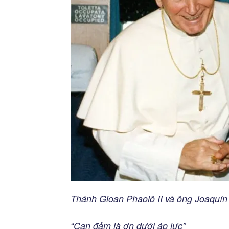
Thánh Gioan Phaolô II và ông Joaquí
“Can đảm là ơn dưới áp lực”