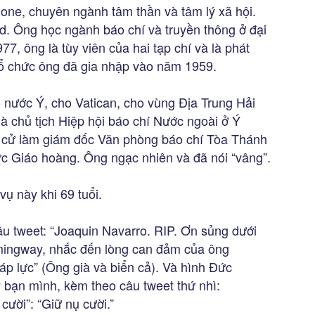
one, chuyên ngành tâm thần và tâm lý xã hội.
d. Ông học ngành báo chí và truyền thông ở đại
, ông là tùy viên của hai tạp chí và là phát
tổ chức ông đã gia nhập vào năm 1959.
 nước Ý, cho Vatican, cho vùng Địa Trung Hải
à chủ tịch Hiệp hội báo chí Nước ngoài ở Ý
ề cử làm giám đốc Văn phòng báo chí Tòa Thánh
c Giáo hoàng. Ông ngạc nhiên và đã nói “vâng”.
vụ này khi 69 tuổi.
u tweet: “Joaquin Navarro. RIP. Ơn sủng dưới
emingway, nhắc đến lòng can đảm của ông
áp lực” (Ông già và biển cả). Và hình Đức
y bạn mình, kèm theo câu tweet thứ nhì:
cười”: “Giữ nụ cười.”