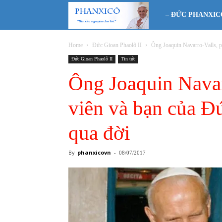
Phanxicô
– ĐỨC PHANXIC
Home
Đức Gioan Phaolô II
Ông Joaquin Navarro-Valls, p
Đức Gioan Phaolô II
Tin tức
Ông Joaquin Navar
viên và bạn của Đ
qua đời
By
phanxicovn
-
08/07/2017