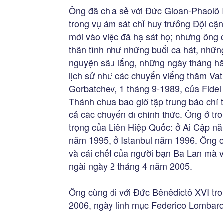
Ông đã chia sẻ với Đức Gioan-Phaolô 
trong vụ ám sát chỉ huy trưởng Đội cận
mới vào việc đã hạ sát họ; nhưng ông 
thân tình như những buổi ca hát, những
nguyện sâu lắng, những ngày tháng hăn
lịch sử như các chuyến viếng thăm Vati
Gorbatchev, 1 tháng 9-1989, của Fidel
Thánh chưa bao giờ tập trung báo chí t
cả các chuyến đi chính thức. Ông ở t
trọng của Liên Hiệp Quốc: ở Ai Cập 
năm 1995, ở Istanbul năm 1996. Ông c
và cái chết của người bạn Ba Lan mà v
ngài ngày 2 tháng 4 năm 2005.
Ông cùng đi với Đức Bênêđictô XVI tr
2006, ngày linh mục Federico Lombardi