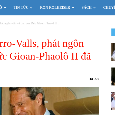
Ô
TIN TỨC
RON ROLHEISER
SÁCH
CHUY
hát ngôn viên và bạn của Đức Gioan-Phaolô II...
ro-Valls, phát ngôn
ức Gioan-Phaolô II đã
270