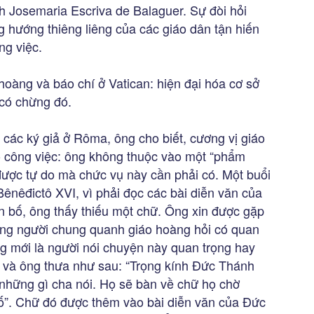
h Josemaria Escriva de Balaguer. Sự đòi hỏi
 hướng thiêng liêng của các giáo dân tận hiến
ng việc.
hoàng và báo chí ở Vatican: hiện đại hóa cơ sở
có chừng đó.
i các ký giả ở Rôma, ông cho biết, cương vị giáo
o công việc: ông không thuộc vào một “phẩm
ó được tự do mà chức vụ này cần phải có. Một buổi
ênêđictô XVI, vì phải đọc các bài diễn văn của
ên bố, ông thấy thiếu một chữ. Ông xin được gặp
ng người chung quanh giáo hoàng hỏi có quan
g mới là người nói chuyện này quan trọng hay
và ông thưa như sau: “Trọng kính Đức Thánh
những gì cha nói. Họ sẽ bàn về chữ họ chờ
ố”. Chữ đó được thêm vào bài diễn văn của Đức