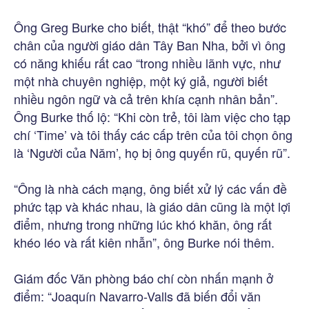
Ông Greg Burke cho biết, thật “khó” để theo bước
chân của người giáo dân Tây Ban Nha, bởi vì ông
có năng khiếu rất cao “trong nhiều lãnh vực, như
một nhà chuyên nghiệp, một ký giả, người biết
nhiều ngôn ngữ và cả trên khía cạnh nhân bản”.
Ông Burke thố lộ: “Khi còn trẻ, tôi làm việc cho tạp
chí ‘Time’ và tôi thấy các cấp trên của tôi chọn ông
là ‘Người của Năm’, họ bị ông quyến rũ, quyến rũ”.
“Ông là nhà cách mạng, ông biết xử lý các vấn đề
phức tạp và khác nhau, là giáo dân cũng là một lợi
điểm, nhưng trong những lúc khó khăn, ông rất
khéo léo và rất kiên nhẫn”, ông Burke nói thêm.
Giám đốc Văn phòng báo chí còn nhấn mạnh ở
điểm: “Joaquín Navarro-Valls đã biến đổi văn