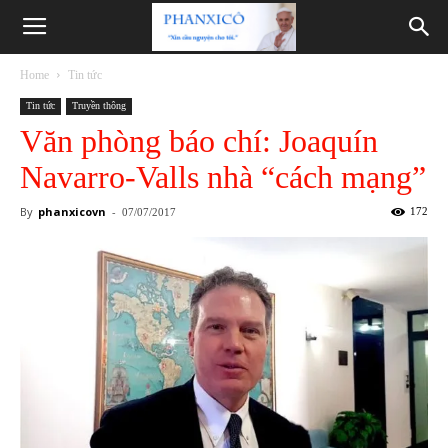
Phanxicô
Home
Tin tức
Tin tức
Truyền thông
Văn phòng báo chí: Joaquín
Navarro-Valls nhà “cách mạng”
By
phanxicovn
-
172
07/07/2017