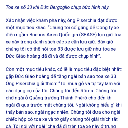
Toa xe số 33 khi Đức Bergoglio chụp bức hình này.
Xác nhận việc khám phá này, ông Piserchia đạt được
một mục tiêu khác: “Chúng tôi cố gắng để Công ty xe
điện ngầm Buenos Aires Quốc gia (SBASE) lưu giữ toa
xe này trong danh sách các xe cần lưu giữ. Bây giờ
chúng tôi có thể nói toa 33 được lưu giữ như toa xe
Đức Giáo hoàng đã đi và đã được chụp hình”.
Còn một mục tiêu khác, có lẽ là mục tiêu đặc biệt nhất:
gặp Đức Giáo hoàng để tặng ngài bản sao toa xe 33.
Ông Piserchia giải thích: “Tôi mua gỗ và tự tay làm với
các dụng cụ của tôi. Chúng tôi đến Rôma. Chúng tôi
chờ ngài ở Quảng trường Thánh Phêrô cho đến khi
ngài đi qua trước mặt chúng tôi. Ngài không hiểu gì khi
thấy bản sao, ngài ngạc nhiên. Chúng tôi đưa cho ngài
chiếc hộp có toa xe và tờ giấy chúng tôi giải thích tất
cả. Tôi nói với ngài ‘cha đã đi trên toa xe này ở trung