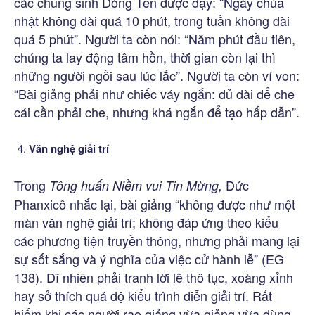
các chủng sinh Dòng Tên được dạy: “Ngày chúa
nhật không dài quá 10 phút, trong tuần không dài
quá 5 phút”. Người ta còn nói: “Năm phút đầu tiên,
chúng ta lay động tâm hồn, thời gian còn lại thì
những người ngồi sau lúc lắc”. Người ta còn ví von:
“Bài giảng phải như chiếc váy ngắn: đủ dài để che
cái cần phải che, nhưng khá ngắn để tạo hấp dẫn”.
Văn nghệ giải trí
Trong
Đức
Tông huấn Niềm vui Tin Mừng,
Phanxicô nhắc lại, bài giảng “không được như một
màn văn nghệ giải trí; không đáp ứng theo kiểu
các phương tiện truyền thông, nhưng phải mang lại
sự sốt sắng và ý nghĩa của việc cử hành lễ” (EG
138). Dĩ nhiên phải tranh lời lẽ thô tục, xoàng xỉnh
hay sở thích quá độ kiểu trình diễn giải trí. Rất
hiếm khi các người rao giảng vừa giảng vừa dùng