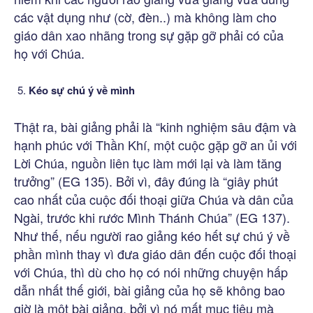
các vật dụng như (cờ, đèn..) mà không làm cho
giáo dân xao nhãng trong sự gặp gỡ phải có của
họ với Chúa.
Kéo sự chú ý về mình
Thật ra, bài giảng phải là “kinh nghiệm sâu đậm và
hạnh phúc với Thần Khí, một cuộc gặp gỡ an ủi với
Lời Chúa, nguồn liên tục làm mới lại và làm tăng
trưởng” (EG 135). Bởi vì, đây đúng là “giây phút
cao nhất của cuộc đối thoại giữa Chúa và dân của
Ngài, trước khi rước Mình Thánh Chúa” (EG 137).
Như thế, nếu người rao giảng kéo hết sự chú ý về
phần mình thay vì đưa giáo dân đến cuộc đối thoại
với Chúa, thì dù cho họ có nói những chuyện hấp
dẫn nhất thế giới, bài giảng của họ sẽ không bao
giờ là một bài giảng, bởi vì nó mất mục tiêu mà