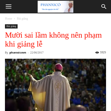
Phanxicô
Home
Bài giảng
Bài giảng
Mười sai lầm không nên phạm
khi giảng lễ
By
phanxicovn
-
3325
22/06/2017