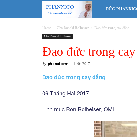
Phanxicô
– ĐỨC PHANXIC
Home
Cha Ronald Rolheiser
Đạo đức trong cay đắng
Cha Ronald Rolheiser
Đạo đức trong cay
By
phanxicovn
-
11/04/2017
Đạo đức trong cay đắng
06 Tháng Hai 2017
Linh mục Ron Rolheiser, OMI