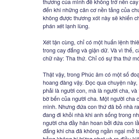
thương của mình để không trở nên cay
đến khi những căn cơ nền tảng của chú
không được thương xót này sẽ khiến c
phán xét lạnh lùng.
Xét tận cùng, chỉ có một huấn lệnh thi
trong cay đắng và giận dữ. Và vì thế, 
chữ này: Tha thứ. Chỉ có sự tha thứ mớ
Thật vậy, trong Phúc âm có một số đo
hoang đàng vậy. Đọc qua chuyện này, 
phải là người con, mà là người cha, và
bờ bến của người cha. Một người cha c
mình. Nhưng đứa con thứ đã bỏ nhà ra đ
đang đi khỏi nhà khi anh sống trong 
người cha đầy hân hoan bởi đứa con lầ
đắng khi cha đã không ngần ngại mở t
hỏng không bị trừng phạt và ra điều k