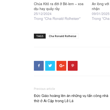
Chúa Kitô ra đời ở Bê-lem – xoa
An lòng với
dịu hay quấy rầy
nhận
25/12/2024
09/01/2025
Trong "Cha Ronald Rolheiser"
Trong "Cha
TAGS
Cha Ronald Rolheise
Previous article
Đức Giáo hoàng lên án những vụ tấn công nhà
thờ ở Ai Cập trong Lễ Lá