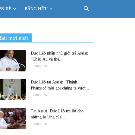
ÊN ĐỀ
BẰNG HỮU
Bài mới nhất
Đức Lêô nhắn nhủ giới trẻ Assisi:
“Châu Âu và thế...
07/08/2026
Đức Lêô tại Assisi: “Thánh
Phanxicô mời gọi chúng ta vượt...
07/08/2026
Tại Assisi, Đức Lêô trả lời cho
những lo lắng của...
07/08/2026