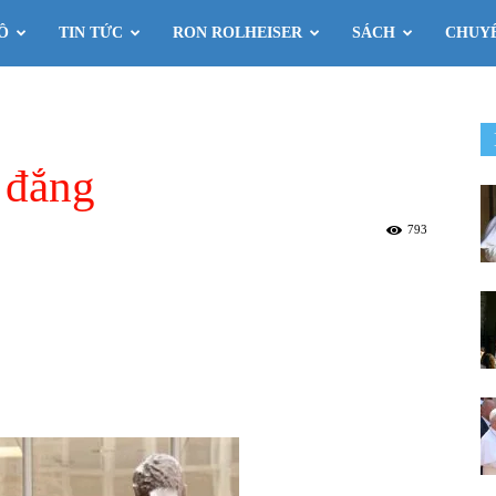
Ô
TIN TỨC
RON ROLHEISER
SÁCH
CHUY
 đắng
793