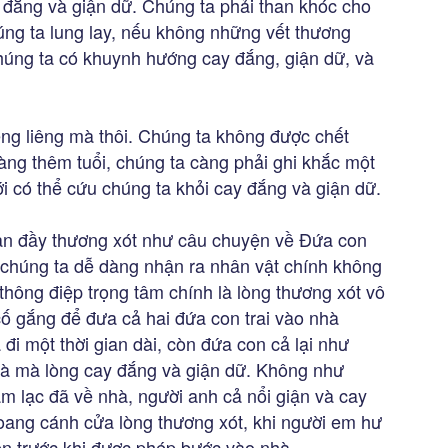
 đắng và giận dữ. Chúng ta phải than khóc cho
ng ta lung lay, nếu không những vết thương
húng ta có khuynh hướng cay đắng, giận dữ, và
êng liêng mà thôi. Chúng ta không được chết
càng thêm tuổi, chúng ta càng phải ghi khắc một
i có thể cứu chúng ta khỏi cay đắng và giận dữ.
ạn đầy thương xót như câu chuyện về Đứa con
chúng ta dễ dàng nhận ra nhân vật chính không
 thông điệp trọng tâm chính là lòng thương xót vô
ố gắng để đưa cả hai đứa con trai vào nhà
i một thời gian dài, còn đứa con cả lại như
nhà mà lòng cay đắng và giận dữ. Không như
m lạc đã về nhà, người anh cả nổi giận và cay
oang cánh cửa lòng thương xót, khi người em hư
iện trước khi được phép bước vào nhà.