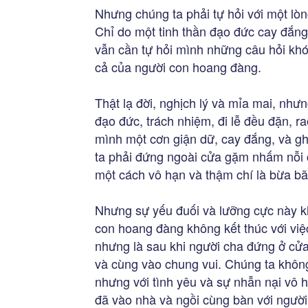
Nhưng chúng ta phải tự hỏi với một lò
Chỉ do một tinh thần đạo đức cay đắng
vẫn cần tự hỏi mình những câu hỏi khó
cả của người con hoang đàng.
Thật lạ đời, nghịch lý và mỉa mai, nhưn
đạo đức, trách nhiệm, đi lễ đều đặn, r
mình một cơn giận dữ, cay đắng, và gh
ta phải đứng ngoài cửa gặm nhấm nỗi 
một cách vô hạn và thậm chí là bừa bã
Nhưng sự yếu đuối và lưỡng cực này k
con hoang đàng không kết thúc với việ
nhưng là sau khi người cha đứng ở cử
và cùng vào chung vui. Chúng ta không
nhưng với tình yêu và sự nhẫn nại vô 
đã vào nhà và ngồi cùng bàn với ngườ