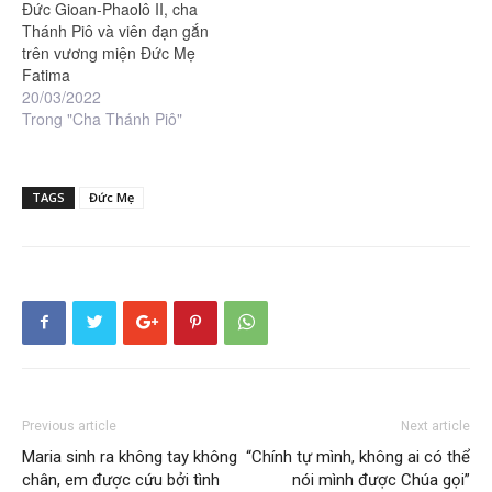
Đức Gioan-Phaolô II, cha
Thánh Piô và viên đạn gắn
trên vương miện Đức Mẹ
Fatima
20/03/2022
Trong "Cha Thánh Piô"
TAGS
Đức Mẹ
Previous article
Next article
Maria sinh ra không tay không
“Chính tự mình, không ai có thể
chân, em được cứu bởi tình
nói mình được Chúa gọi”