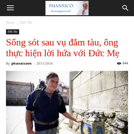
Phanxicô
Home
Đức Mẹ
Đức Mẹ
Sống sót sau vụ đắm tàu, ông
thực hiện lời hứa với Đức Mẹ
By
phanxicovn
-
644
20/11/2016