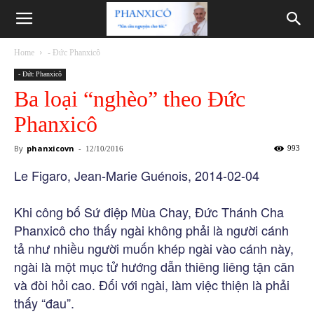
Phanxicô
Home
- Đức Phanxicô
- Đức Phanxicô
Ba loại “nghèo” theo Đức
Phanxicô
By
phanxicovn
-
993
12/10/2016
Le Figaro, Jean-Marie Guénois, 2014-02-04
Khi công bố Sứ điệp Mùa Chay, Đức Thánh Cha
Phanxicô cho thấy ngài không phải là người cánh
tả như nhiều người muốn khép ngài vào cánh này,
ngài là một mục tử hướng dẫn thiêng liêng tận căn
và đòi hỏi cao. Đối với ngài, làm việc thiện là phải
thấy “đau”.