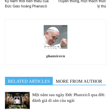
Kỷ niệm thời niên thiếu của
Truyền thông, một thách thức
Đức Giáo hoàng Phanxicô
lý thú
phanxicovn
RELATED ARTICLES
MORE FROM AUTHOR
Một năm sau ngày Đức Phanxicô qua đời:
đánh giá di sản của ngài