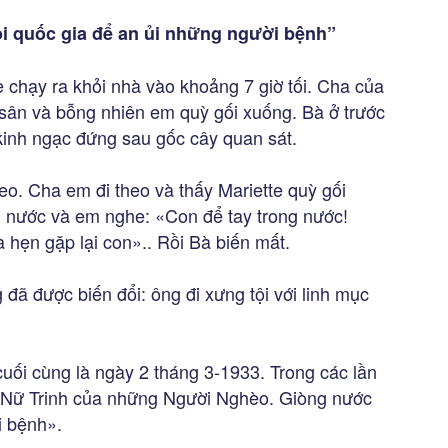
i quốc gia để an ủi những người bệnh”
e chạy ra khỏi nhà vào khoảng 7 giờ tối. Cha của
ân và bỗng nhiên em quỳ gối xuống. Bà ở trước
kinh ngạc đứng sau gốc cây quan sát.
heo. Cha em đi theo và thấy Mariette quỳ gối
 nước và em nghe: «Con để tay trong nước!
 hẹn gặp lại con».. Rồi Bà biến mất.
ã được biến đổi: ông đi xưng tội với linh mục
 cuối cùng là ngày 2 tháng 3-1933. Trong các lần
 là Nữ Trinh của những Người Nghèo. Giòng nước
i bệnh».