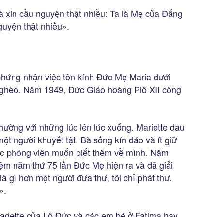
 xin cầu nguyện thật nhiều: Ta là Mẹ của Đấng
uyện thật nhiều».
hứng nhận việc tôn kính Đức Mẹ Maria dưới
ghèo. Năm 1949, Đức Giáo hoàng Piô XII công
hường với những lúc lên lúc xuống. Mariette đau
một người khuyết tật. Bà sống kín đáo và ít giữ
ác phóng viên muốn biết thêm về mình. Năm
iệm năm thứ 75 lần Đức Mẹ hiện ra và đã giải
à gì hơn một người đưa thư, tôi chỉ phát thư.
».
nadette của Lộ Đức và các em bé ở Fatima hay