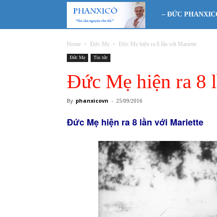
Phanxicô
– ĐỨC PHANXIC
Home
Đức Mẹ
Đức Mẹ hiện ra 8 lần với Mariette
Đức Mẹ
Tin tức
Đức Mẹ hiện ra 8 l
By
phanxicovn
-
25/09/2016
Đức Mẹ hiện ra 8 lần với Mariette