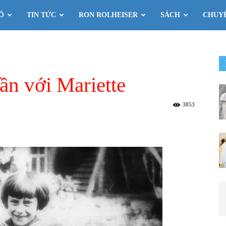
Ô
TIN TỨC
RON ROLHEISER
SÁCH
CHUY
ần với Mariette
3853