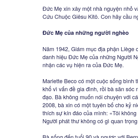
Đức Mẹ xin xây một nhà nguyện nhỏ và
Cứu Chuộc Giêsu Kitô. Con hãy cầu ng
Đức Mẹ của những người nghèo
Năm 1942, Giám mục địa phận Liège c
danh hiệu Đức Mẹ của những Người N
nhận các vụ hiện ra của Đức Mẹ.
Mariette Beco có một cuộc sống bình t
khổ vì vấn đề gia đình, rồi bà săn sóc 
đạo. Bà không muốn nói chuyện với c
2008, bà xin có một tuyên bố cho kỷ n
thích sự kín đáo của mình: «Tôi không l
Người phát thư không có gì quan trọng
Bà sống đến tuổi 90 và ngược với Ber