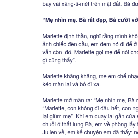
bay vài xăng-ti-mét trên mặt đất. Bà đ
“Mẹ nhìn mẹ. Bà rất đẹp, Bà cười vớ
Mariette định thần, nghĩ rằng mình kh
ảnh chiếc đèn dầu, em đem nó đi để ở 
vẫn còn đó. Mariette gọi mẹ để nói ch
gì cũng thấy”.
Mariette khăng khăng, mẹ em chế nhạo
kéo màn lại và bỏ đi xa.
Mariette mở màn ra: “Mẹ nhìn mẹ, Bà rấ
“Mariette, con không đi đâu hết, con 
lại giùm mẹ”. Khi em quay lại gần cửa 
chuỗi ở thắt lưng Bà, em về phòng lấy 
Julien về, em kể chuyện em đã thấy: nó