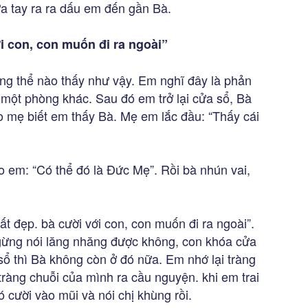
ưa tay ra ra dấu em đến gần Bà.
i con, con muốn đi ra ngoài”
ông thể nào thấy như vậy. Em nghĩ đây là phản
một phòng khác. Sau đó em trở lại cửa sổ, Bà
o mẹ biết em thấy Bà. Mẹ em lắc đầu: “Thấy cái
 em: “Có thể đó là Đức Mẹ”. Rồi bà nhún vai,
t đẹp. bà cười với con, con muốn đi ra ngoài”.
ngừng nói lăng nhăng được không, con khóa cửa
sổ thì Bà không còn ở đó nữa. Em nhớ lại tràng
tràng chuỗi của mình ra cầu nguyện. khi em trai
 cười vào mũi và nói chị khùng rồi.