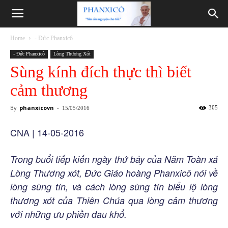
Phanxicô
Home
- Đức Phanxicô
- Đức Phanxicô
Lòng Thương Xót
Sùng kính đích thực thì biết
cảm thương
By
phanxicovn
-
305
15/05/2016
CNA | 14-05-2016
Trong buổi tiếp kiến ngày thứ bảy của Năm Toàn xá
Lòng Thương xót, Đức Giáo hoàng Phanxicô nói về
lòng sùng tín, và cách lòng sùng tín biểu lộ lòng
thương xót của Thiên Chúa qua lòng cảm thương
với những ưu phiền đau khổ.