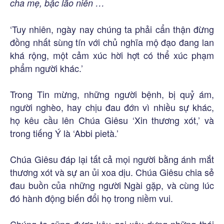
cha mẹ, bậc lão niên …
‘Tuy nhiên, ngày nay chúng ta phải cẩn thận đừng
đồng nhất sùng tín với chủ nghĩa mộ đạo đang lan
khá rộng, một cảm xúc hời hợt có thể xúc phạm
phẩm người khác.’
Trong Tin mừng, những người bệnh, bị quỷ ám,
người nghèo, hay chịu đau đớn vì nhiều sự khác,
họ kêu cầu lên Chúa Giêsu ‘Xin thương xót,’ và
trong tiếng Ý là ‘Abbi pietà.’
Chúa Giêsu đáp lại tất cả mọi người bằng ánh mắt
thương xót và sự an ủi xoa dịu. Chúa Giêsu chia sẻ
đau buồn của những người Ngài gặp, và cùng lúc
đó hành động biến đổi họ trong niềm vui.
Chúng ta cũng được kêu gọi xây dựng những thái