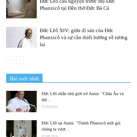
Đức Lêô cầu nguyện trước mộ Đức
Phanxicô tại Đền thờ Đức Bà Cả
Đức Lêô XIV: giữa di sản của Đức
Phanxicô và sự cần thiết hướng về tương
lai
Bài mới nhất
Đức Lêô nhắn nhủ giới trẻ Assisi: “Châu Âu và
thế...
07/08/2026
Đức Lêô tại Assisi: “Thánh Phanxicô mời gọi
chúng ta vượt...
07/08/2026