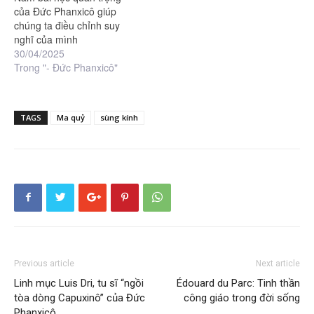
của Đức Phanxicô giúp
chúng ta điều chỉnh suy
nghĩ của mình
30/04/2025
Trong "- Đức Phanxicô"
TAGS
Ma quỷ
sùng kính
Previous article
Next article
Linh mục Luis Dri, tu sĩ “ngồi
Édouard du Parc: Tinh thần
tòa dòng Capuxinô” của Đức
công giáo trong đời sống
Phanxicô