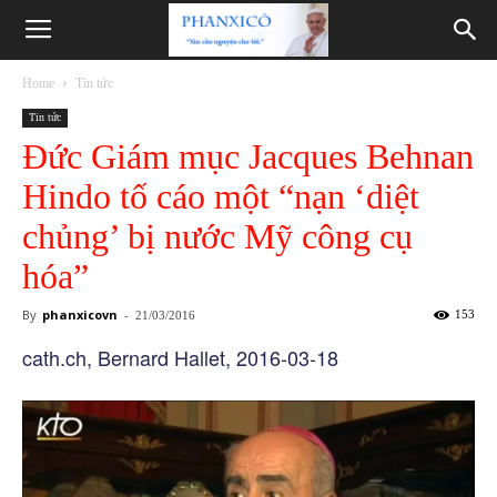
Phanxicô
Home
Tin tức
Tin tức
Đức Giám mục Jacques Behnan
Hindo tố cáo một “nạn ‘diệt
chủng’ bị nước Mỹ công cụ
hóa”
By
phanxicovn
-
153
21/03/2016
cath.ch, Bernard Hallet, 2016-03-18