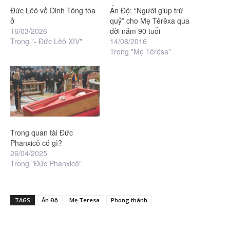
Đức Lêô về Dinh Tông tòa
Ấn Độ: “Người giúp trừ
ở
quỷ” cho Mẹ Têrêxa qua
16/03/2026
đời năm 90 tuổi
Trong "- Đức Lêô XIV"
14/08/2016
Trong "Mẹ Têrêsa"
Trong quan tài Đức
Phanxicô có gì?
26/04/2025
Trong "Đức Phanxicô"
TAGS
Ấn Độ
Mẹ Teresa
Phong thánh