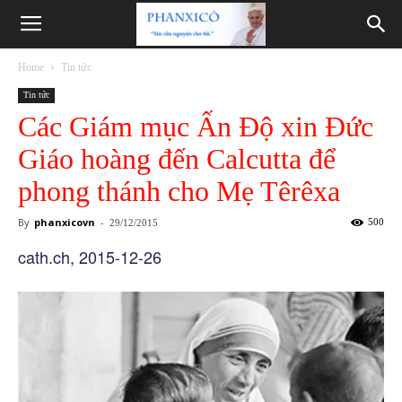
Phanxicô
Home
Tin tức
Tin tức
Các Giám mục Ấn Độ xin Đức
Giáo hoàng đến Calcutta để
phong thánh cho Mẹ Têrêxa
By
phanxicovn
-
500
29/12/2015
cath.ch, 2015-12-26