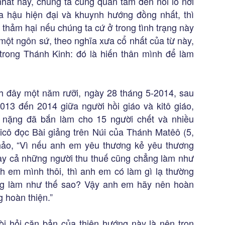
nhất này, chúng ta cũng quan tâm đến nỗi lo nơi
ữa hậu hiện đại và khuynh hướng đồng nhất, thì
 thảm hại nếu chúng ta cứ ở trong tình trạng này
một ngôn sứ, theo nghĩa xưa cổ nhất của từ này,
trong Thánh Kinh: đó là hiến thân mình để làm
h đây một năm rưỡi, ngày 28 tháng 5-2014, sau
13 đến 2014 giữa người hồi giáo và kitô giáo,
í nặng đã bắn làm cho 15 người chết và nhiều
xicô đọc Bài giảng trên Núi của Thánh Matêô (5,
n hảo, “Vì nếu anh em yêu thương kẻ yêu thương
ay cả những người thu thuế cũng chẳng làm như
 em mình thôi, thì anh em có làm gì lạ thường
ng làm như thế sao? Vậy anh em hãy nên hoàn
g hoàn thiện.”
i hỏi căn bản của thiên hướng này là nên trọn