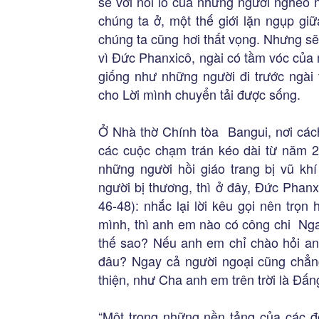
sẻ với nỗi lo của những người nghèo 
chúng ta ở, một thế giới lặn ngụp gi
chúng ta cũng hơi thất vọng. Nhưng sẽ
vì Đức Phanxicô, ngài có tầm vóc của 
giống như những người đi trước ngài 
cho Lời mình chuyển tải được sống.
Ở Nhà thờ Chính tòa Bangui, nơi các
các cuộc chạm trán kéo dài từ năm 20
những người hồi giáo trang bị vũ kh
người bị thương, thì ở đây, Đức Phan
46-48): nhắc lại lời kêu gọi nên trọ
mình, thì anh em nào có công chi Ng
thế sao? Nếu anh em chỉ chào hỏi anh
đâu? Ngay cả người ngoại cũng chẳ
thiện, như Cha anh em trên trời là Đấn
“Một trong những nền tảng của các đò