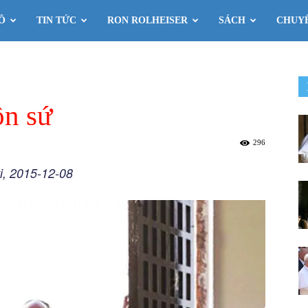
Ô
TIN TỨC
RON ROLHEISER
SÁCH
CHUY
ôn sứ
296
ti, 2015-12-08