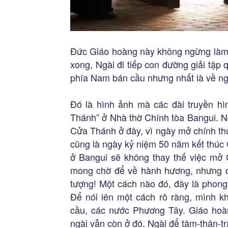
Đức Giáo hoàng này không ngừng làm c
xong, Ngài đi tiếp con đường giải tậ
phía Nam bán cầu nhưng nhất là về ng
Đó là hình ảnh mà các đài truyền hì
Thánh” ở Nhà thờ Chính tòa Bangui. N
Cửa Thánh ở đây, vì ngày mở chính th
cũng là ngày kỷ niệm 50 năm kết thúc
ở Bangui sẽ không thay thế việc mở
mong chờ để về hành hương, nhưng d
tượng! Một cách nào đó, đây là phong
Để nói lên một cách rõ ràng, mình k
cầu, các nước Phương Tây. Giáo hoàn
ngài vẫn còn ở đó. Ngài để tâm-thân-t