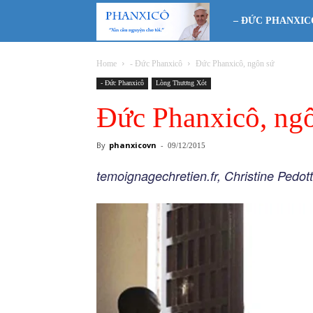
Phanxicô
– ĐỨC PHANXIC
Home
- Đức Phanxicô
Đức Phanxicô, ngôn sứ
- Đức Phanxicô
Lòng Thương Xót
Đức Phanxicô, ng
By
phanxicovn
-
09/12/2015
temoignagechretien.fr, Christine Pedot