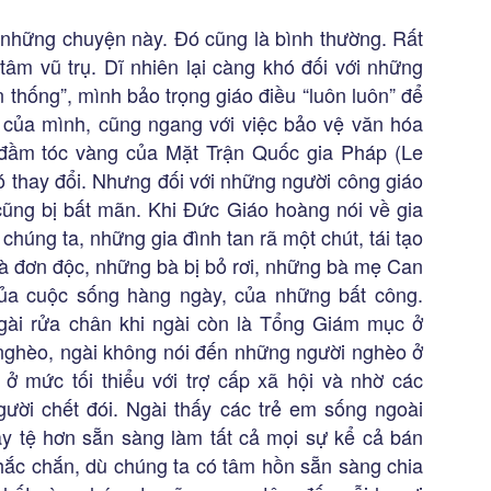
 những chuyện này. Đó cũng là bình thường. Rất
tâm vũ trụ. Dĩ nhiên lại càng khó đối với những
 thống”, mình bảo trọng giáo điều “luôn luôn” để
 của mình, cũng ngang với việc bảo vệ văn hóa
 đầm tóc vàng của Mặt Trận Quốc gia Pháp (Le
ó thay đổi. Nhưng đối với những người công giáo
cũng bị bất mãn. Khi Đức Giáo hoàng nói về gia
chúng ta, những gia đình tan rã một chút, tái tạo
bà đơn độc, những bà bị bỏ rơi, những bà mẹ Can
a cuộc sống hàng ngày, của những bất công.
ài rửa chân khi ngài còn là Tổng Giám mục ở
 nghèo, ngài không nói đến những người nghèo ở
ở mức tối thiểu với trợ cấp xã hội và nhờ các
ười chết đói. Ngài thấy các trẻ em sống ngoài
y tệ hơn sẵn sàng làm tất cả mọi sự kể cả bán
ắc chắn, dù chúng ta có tâm hồn sẵn sàng chia