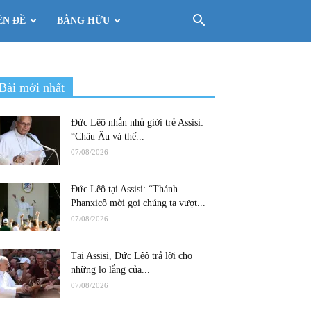
ÊN ĐỀ
BẰNG HỮU
Bài mới nhất
Đức Lêô nhắn nhủ giới trẻ Assisi:
“Châu Âu và thế...
07/08/2026
Đức Lêô tại Assisi: “Thánh
Phanxicô mời gọi chúng ta vượt...
07/08/2026
Tại Assisi, Đức Lêô trả lời cho
những lo lắng của...
07/08/2026