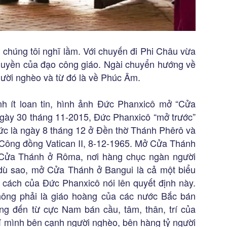
húng tôi nghĩ lầm. Với chuyến đi Phi Châu vừa
p quyền của đạo công giáo. Ngài chuyển hướng về
ười nghèo và từ đó là về Phúc Âm.
nh ít loan tin, hình ảnh Đức Phanxicô mở “Cửa
gày 30 tháng 11-2015, Đức Phanxicô “mở trước”
ức là ngày 8 tháng 12 ở Đền thờ Thánh Phêrô và
 Công đồng Vatican II, 8-12-1965. Mở Cửa Thánh
 Cửa Thánh ở Rôma, nơi hàng chục ngàn người
ù sao, mở Cửa Thánh ở Bangui là cả một biểu
 cách của Đức Phanxicô nói lên quyết định này.
hông phải là giáo hoàng của các nước Bắc bán
g đến từ cực Nam bán cầu, tâm, thân, trí của
rí mình bên cạnh người nghèo, bên hàng tỷ người