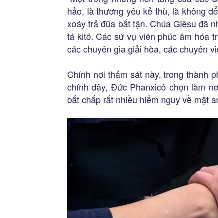
hảo, là thương yêu kẻ thù, là không đ
xoáy trả đũa bất tận. Chúa Giêsu đã 
tá kitô. Các sứ vụ viên phúc âm hóa t
các chuyên gia giải hòa, các chuyên vi
Chính nơi thảm sát này, trong thành 
chính đây, Đức Phanxicô chọn làm n
bất chấp rất nhiều hiểm nguy về mặt a