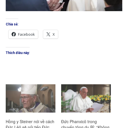
Chia sẻ:
Facebook
X
Thích điều này:
Hồng y Steiner nói về cách
Đức Phanxicô trong
Đức Lêô sẽ nối tiếp Đức
chuyến tông du Bỉ: “Không