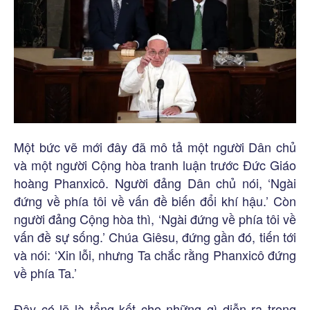
Một bức vẽ mới đây đã mô tả một người Dân chủ
và một người Cộng hòa tranh luận trước Đức Giáo
hoàng Phanxicô. Người đảng Dân chủ nói, ‘Ngài
đứng về phía tôi về vấn đề biến đổi khí hậu.’ Còn
người đảng Cộng hòa thì, ‘Ngài đứng về phía tôi về
vấn đề sự sống.’ Chúa Giêsu, đứng gần đó, tiến tới
và nói: ‘Xin lỗi, nhưng Ta chắc rằng Phanxicô đứng
về phía Ta.’
Đây có lẽ là tổng kết cho những gì diễn ra trong