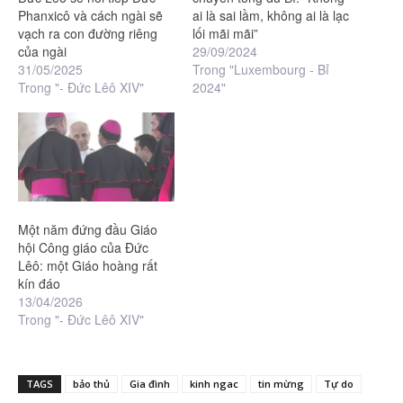
Phanxicô và cách ngài sẽ
ai là sai lầm, không ai là lạc
vạch ra con đường riêng
lối mãi mãi”
của ngài
29/09/2024
31/05/2025
Trong "Luxembourg - Bỉ
Trong "- Đức Lêô XIV"
2024"
Một năm đứng đầu Giáo
hội Công giáo của Đức
Lêô: một Giáo hoàng rất
kín đáo
13/04/2026
Trong "- Đức Lêô XIV"
TAGS
bảo thủ
Gia đình
kinh ngac
tin mừng
Tự do