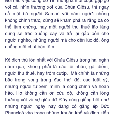
Bởi nếu việc công bố Tin mừng là một cuộc gặp gỡ
với cái nhìn thương xót của Chúa Giêsu, thì ngay
cả một bà người Samari với năm người chồng
không chính thức, cũng sẽ khám phá ra rằng bà có
thể làm chứng, hay một người thu thuế lão làng
cũng sẽ trèo xuống cây và trả lại gấp bốn cho
người nghèo, những người mà cho đến lúc đó, ông
chẳng một chút bận tâm.
Kẻ địch thù lớn nhất với Chúa Giêsu trong hai ngàn
năm qua, không phải là các tội nhân, gái điếm,
người thu thuế, hay trộm cướp. Mà chính là những
bậc trọng vọng trong đạo thời đó, các luật sỹ,
những người tự xem mình là công chính và hoàn
hảo. Họ không cần ơn cứu độ, không cần lòng
thương xót và sự giúp đỡ. Đây cũng giống hệt như
những người ngày nay đang cố gắng ép Đức
Phanxicô vào trong những khuôn khổ và định kiến