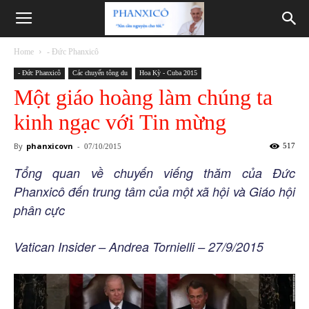
Phanxicô
Home
- Đức Phanxicô
- Đức Phanxicô
Các chuyến tông du
Hoa Kỳ - Cuba 2015
Một giáo hoàng làm chúng ta
kinh ngạc với Tin mừng
By
phanxicovn
-
517
07/10/2015
Tổng quan về chuyến viếng thăm của Đức
Phanxicô đến trung tâm của một xã hội và Giáo hội
phân cực
Vatican Insider – Andrea Tornielli – 27/9/2015