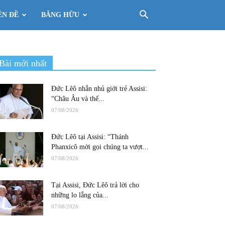
ÊN ĐỀ
BẰNG HỮU
Bài mới nhất
Đức Lêô nhắn nhủ giới trẻ Assisi:
“Châu Âu và thế...
07/08/2026
Đức Lêô tại Assisi: “Thánh
Phanxicô mời gọi chúng ta vượt...
07/08/2026
Tại Assisi, Đức Lêô trả lời cho
những lo lắng của...
07/08/2026