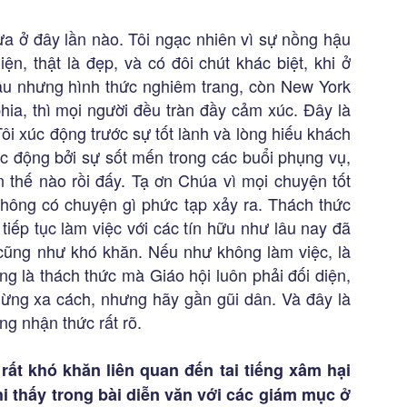
hưa ở đây lần nào. Tôi ngạc nhiên vì sự nồng hậu
ện, thật là đẹp, và có đôi chút khác biệt, khi ở
ậu nhưng hình thức nghiêm trang, còn New York
phia, thì mọi người đều tràn đầy cảm xúc. Đây là
i xúc động trước sự tốt lành và lòng hiếu khách
úc động bởi sự sốt mến trong các buổi phụng vụ,
 thế nào rồi đấy. Tạ ơn Chúa vì mọi chuyện tốt
không có chuyện gì phức tạp xảy ra. Thách thức
tiếp tục làm việc với các tín hữu như lâu nay đã
cũng như khó khăn. Nếu như không làm việc, là
g là thách thức mà Giáo hội luôn phải đối diện,
Đừng xa cách, nhưng hãy gần gũi dân. Và đây là
g nhận thức rất rõ.
rất khó khăn liên quan đến tai tiếng xâm hại
i thấy trong bài diễn văn với các giám mục ở