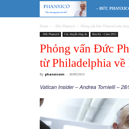
Phanxicô
– ĐỨC PHANXIC
Home
- Đức Phanxicô
Phỏng vấn Đức Phanxicô trên chuy
- Đức Phanxicô
Các chuyến tông du
Hoa Kỳ - Cuba 2015
Phỏng vấn Đức Ph
từ Philadelphia v
By
phanxicovn
-
30/09/2015
Vatican Insider – Andrea Tornielli – 28