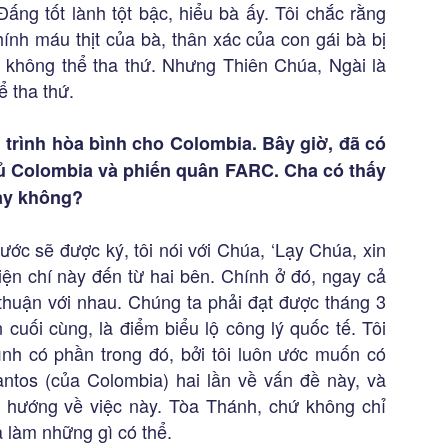
Đấng tốt lành tột bậc, hiểu bà ấy. Tôi chắc rằng
ính máu thịt của bà, thân xác của con gái bà bị
 không thể tha thứ. Nhưng Thiên Chúa, Ngài là
ể tha thứ.
 trình hòa bình cho Colombia. Bây giờ, đã có
hủ Colombia và phiến quân FARC. Cha có thấy
ay không?
 ước sẽ được ký, tôi nói với Chúa, ‘Lạy Chúa, xin
ện chí này đến từ hai bên. Chính ở đó, ngay cả
huận với nhau. Chúng ta phải đạt được tháng 3
cuối cùng, là điểm biểu lộ công lý quốc tế. Tôi
nh có phần trong đó, bởi tôi luôn ước muốn có
Santos (của Colombia) hai lần về vấn đề này, và
 hướng về việc này. Tòa Thánh, chứ không chỉ
à làm những gì có thể.