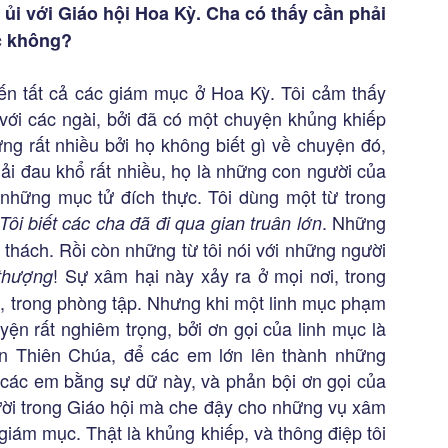
ủi với Giáo hội Hoa Kỳ. Cha có thấy cần phải
c không?
ến tất cả các giám mục ở Hoa Kỳ. Tôi cảm thấy
 với các ngài, bởi đã có một chuyện khủng khiếp
ựng rất nhiều bởi họ không biết gì về chuyện đó,
hải đau khổ rất nhiều, họ là những con người của
những mục tử đích thực. Tôi dùng một từ trong
. Những
Tôi biết các cha đã đi qua gian truân lớn
ử thách. Rồi còn những từ tôi nói với những người
! Sự xâm hại này xảy ra ở mọi nơi, trong
thượng
c, trong phòng tập. Nhưng khi một linh mục phạm
uyện rất nghiêm trọng, bởi ơn gọi của linh mục là
n Thiên Chúa, để các em lớn lên thành những
 các em bằng sự dữ này, và phản bội ơn gọi của
ời trong Giáo hội mà che đậy cho những vụ xâm
 giám mục. Thật là khủng khiếp, và thông điệp tôi