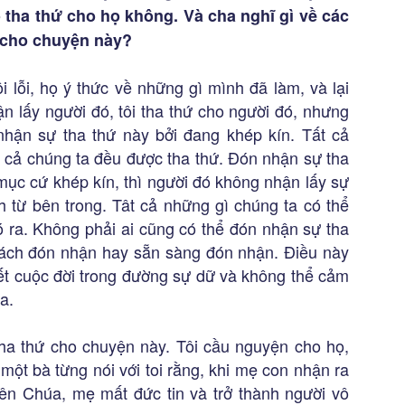
 tha thứ cho họ không. Và cha nghĩ gì về các
ứ cho chuyện này?
 lỗi, họ ý thức về những gì mình đã làm, và lại
ận lấy người đó, tôi tha thứ cho người đó, nhưng
hận sự tha thứ này bởi đang khép kín. Tất cả
ất cả chúng ta đều được tha thứ. Đón nhận sự tha
mục cứ khép kín, thì người đó không nhận lấy sự
h từ bên trong. Tât cả những gì chúng ta có thể
 ra. Không phải ai cũng có thể đón nhận sự tha
 cách đón nhận hay sẵn sàng đón nhận. Điều này
 hết cuộc đời trong đường sự dữ và không thể cảm
a.
 tha thứ cho chuyện này. Tôi cầu nguyện cho họ,
 một bà từng nói với toi rằng, khi mẹ con nhận ra
ên Chúa, mẹ mất đức tin và trở thành người vô