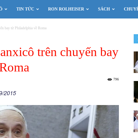
Ô
TIN TỨC
RON ROLHEISER
SÁCH
CHUY
ến bay từ Philadelphia về Roma
anxicô trên chuyến bay
ề Roma
796
/9/2015