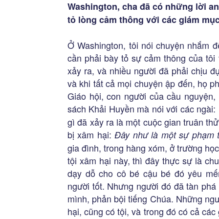
Washington, cha đã có những lời an 
tỏ lòng cảm thông với các giám mụ
Ở Washington, tôi nói chuyện nhắm đ
cần phải bày tỏ sự cảm thông của tôi
xảy ra, và nhiều người đã phải chịu đ
và khi tất cả mọi chuyện ập đến, họ p
Giáo hội, con người của cầu nguyện, 
sách Khải Huyền mà nói với các ngài:
gì đã xảy ra là một cuộc gian truân th
bị xâm hại:
Đây như là một sự phạm 
gia đình, trong hàng xóm, ở trường họ
tội xâm hại này, thì đây thực sự là ch
dạy dỗ cho cô bé cậu bé đó yêu mế
người tốt. Nhưng người đó đã tàn phá
mình, phản bội tiếng Chúa. Những ngư
hại, cũng có tội, và trong đó có cả các