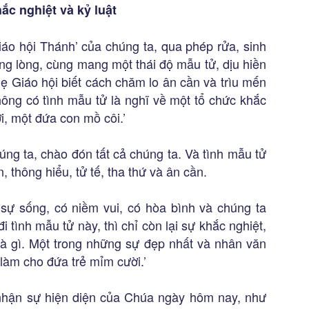
ắc nghiệt và kỷ luật
iáo hội Thánh’ của chúng ta, qua phép rửa, sinh
ong lòng, cùng mang một thái độ mẫu tử, dịu hiền
ẹ Giáo hội biết cách chăm lo ân cần và trìu mến
hông có tình mẫu tử là nghĩ về một tổ chức khắc
, một đứa con mồ côi.’
ng ta, chào đón tất cả chúng ta. Và tình mẫu tử
 thông hiểu, tử tế, tha thứ và ân cần.
 sự sống, có niềm vui, có hòa bình và chúng ta
i tình mẫu tử này, thì chỉ còn lại sự khắc nghiệt,
 là gì. Một trong những sự đẹp nhất và nhân văn
 làm cho đứa trẻ mỉm cười.’
nhận sự hiện diện của Chúa ngày hôm nay, như