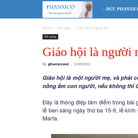
Phanxicô
– ĐỨC PHANXIC
Home
Bài giảng
Giáo hội là người mẹ
Bài giảng
Giáo hội là người
By
phanxicovn
-
15/09/2015
Giáo hội là một người mẹ, và phải 
nồng ấm con người, nếu không thì Gi
Đây là thông điệp tâm điểm trong bài
lễ ban sáng ngày thứ ba 15-9, lễ kín
Marta.