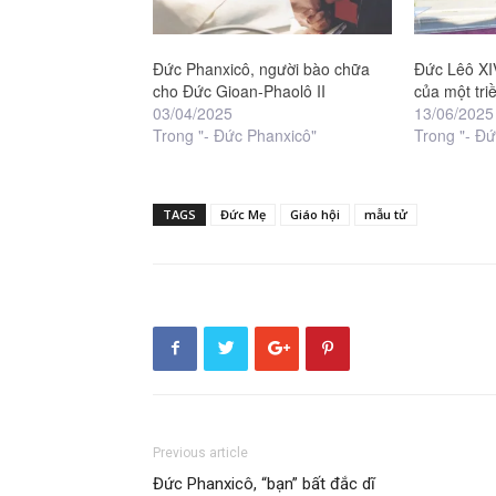
Đức Phanxicô, người bào chữa
Đức Lêô XI
cho Đức Gioan-Phaolô II
của một tri
03/04/2025
13/06/2025
Trong "- Đức Phanxicô"
Trong "- Đứ
TAGS
Đức Mẹ
Giáo hội
mẫu tử
Previous article
Đức Phanxicô, “bạn” bất đắc dĩ