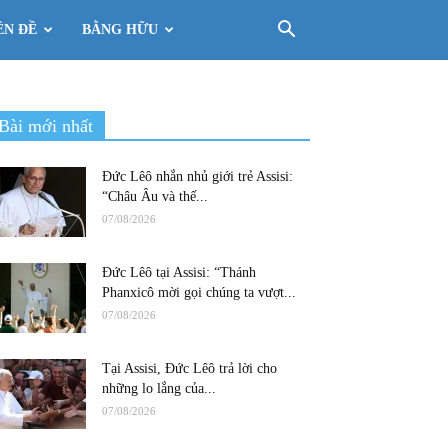
ÊN ĐỀ
BẰNG HỮU
Bài mới nhất
Đức Lêô nhắn nhủ giới trẻ Assisi:
“Châu Âu và thế...
07/08/2026
Đức Lêô tại Assisi: “Thánh
Phanxicô mời gọi chúng ta vượt...
07/08/2026
Tại Assisi, Đức Lêô trả lời cho
những lo lắng của...
07/08/2026