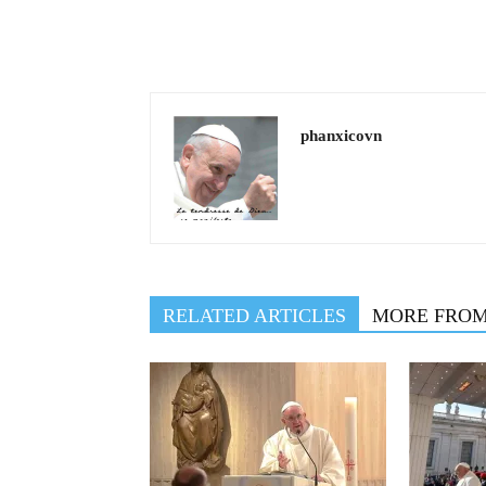
phanxicovn
RELATED ARTICLES
MORE FRO