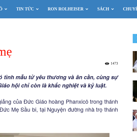
Ô
TIN TỨC
RON ROLHEISER
SÁCH
CHUY
 mẹ
1473
có tình mẫu tử yêu thương và ân cần, cùng sự
áo hội chỉ còn là khắc nghiệt và kỷ luật.
 giảng của Đức Giáo hoàng Phanxicô trong thánh
h Đức Mẹ Sầu bi, tại Nguyện đường nhà trọ thánh