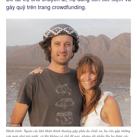
gây quỹ trên trang crowdfunding.
Hành trình: Ngoài các khó khăn thỉnh thoảng gặp phải do chiếc xe, họ còn gặp những
cơn mưa như trút nước, có khi không có chỗ để ngủ, nhưng rất nhiều lần họ được các