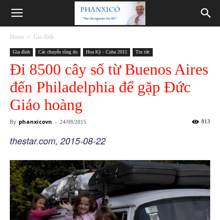
Phanxicô
Home
Gia đình
Gia đình
Các chuyến tông du
Hoa Kỳ - Cuba 2015
Tin tức
Đi 8500 cây số từ Buenos Aires
đến Philadelphia để gặp Đức
Giáo hoàng
By
phanxicovn
-
813
24/08/2015
thestar.com, 2015-08-22