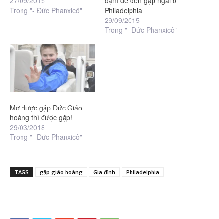
27/09/2015
dặm để đến gặp ngài ở
Trong "- Đức Phanxicô"
Philadelphia
29/09/2015
Trong "- Đức Phanxicô"
Mơ được gặp Đức Giáo
hoàng thì được gặp!
29/03/2018
Trong "- Đức Phanxicô"
TAGS
gặp giáo hoàng
Gia đình
Philadelphia