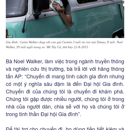
Gia đình: Catire Walker chụp với con gái Carmin 3 tuổi và con trai Dimas, 8 tuổi. Noel
Walker, 39 tuổi ngồi trong xe. Mễ Tây Cơ, thứ bảy 22-8-2015
Bà Noel Walker, làm việc trong ngành truyền thông
và nghiên cứu thị trường, bà trả lời với hãng thông
tấn AP: “Chuyến đi mang tính cách gia đình nhưng
có một ý nghĩa sâu đậm là đến Đại hội Gia đình.
Chuyến đi của chúng tôi là chuyến đi khám phá.
Chúng tôi gặp được nhiều người, chúng tôi ở trong
nhà của người dân, chia sẻ với họ và chúng tôi ở
trong tinh thần Đại hội Gia đình”.
Để tài trợ cho chuyến đi, họ dùng tiền tiết kiệm và