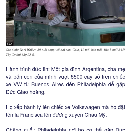
Gia đình: Noel Walker, 39 tuổi chụp với hai con, Cala, 12 tuổi bên trái, Mia 5 tuổi ở Mễ
Tây Cơ thứ bảy 22-8.
Hành trình đức tin: Một gia đình Argentina, cha mẹ
và bốn con của mình vượt 8500 cây số trên chiếc
xe VW từ Buenos Aires đến Philadelphia để gặp
Đức Giáo hoàng.
Họ xếp hành lý lên chiếc xe Volkswagen mà họ đặt
tên là Francisca lên đường xuyên Châu Mỹ.
Chặng cuối: Philadelphia nơi họ có thể gặp Đức