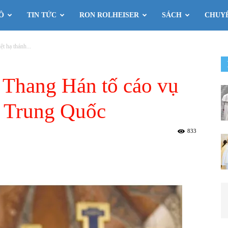
Ô
TIN TỨC
RON ROLHEISER
SÁCH
CHUY
t hạ thánh...
 Thang Hán tố cáo vụ
á ở Trung Quốc
833