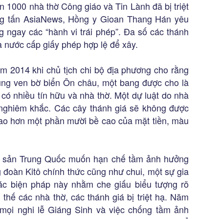
n 1000 nhà thờ Công giáo và Tin Lành đã bị triệt
ông tấn AsiaNews, Hồng y Gioan Thang Hán yêu
ngay các “hành vi trái phép”. Đa số các thánh
à nước cấp giấy phép hợp lệ để xây.
ăm 2014 khi chủ tịch chi bộ địa phương cho rằng
vùng ven bờ biển Ôn châu, một bang được cho là
có nhiều tín hữu và nhà thờ. Một dự luật do nhà
 nghiêm khắc. Các cây thánh giá sẽ không được
cao hơn một phần mười bề cao của mặt tiền, màu
g sản Trung Quốc muốn hạn chế tầm ảnh hưởng
g đoàn Kitô chính thức cũng như chui, một sự gia
Các biện pháp này nhằm che giấu biểu tượng rõ
 thế các nhà thờ, các thánh giá bị triệt hạ. Năm
ọi nghi lễ Giáng Sinh và việc chống tầm ảnh