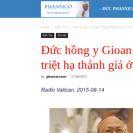
Phanxicô
– ĐỨC PHANXIC
Home
Đức Tin
Đức hồng y Gioan Thang Hán tố cáo vụ triệ
Đức Tin
Tin tức
Đức hồng y Gioan
triệt hạ thánh gi
By
phanxicovn
-
17/08/2015
Radio Vatican, 2015-08-14