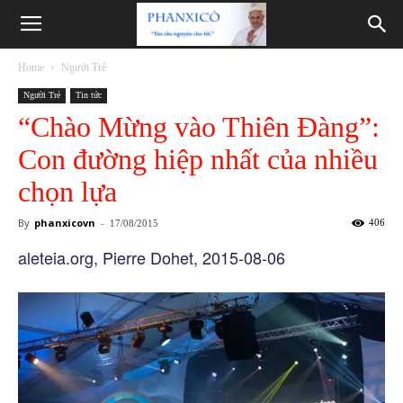
Phanxicô
Home
Người Trẻ
Người Trẻ
Tin tức
“Chào Mừng vào Thiên Đàng”:
Con đường hiệp nhất của nhiều
chọn lựa
By
phanxicovn
-
406
17/08/2015
aleteia.org, Pierre Dohet, 2015-08-06