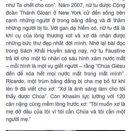
như Ta chết cho con”. Năm 2007, nữ tu được Cộng
đoàn Thánh Gioan ở New York cử đến sống bên
cạnh những người ở trong băng đảng và đi thăm
những người bị tù. Với gan dạ hiếm có, nữ tu đã là
khí cụ của lòng thương xót và xơ đã nhận được
những bức thư đẹp nhất đời mình. Nhớ lại bài đọc
trong Sách Khải Huyền sáng nay, nữ tu Faustine
trả lời cho một tù nhân có sáu hình xâm nước mắt
– mỗi hình là một vụ giết người – rằng “Chúa Giêsu
đến để xóa hết mọi nước mắt trong mắt mình”.
Ricardo, một trùm băng đảng bị cha mẹ bỏ từ khi
lên 9 đã viết cho xơ: “Xơ là ánh sáng làm cho tôi
thấy được Chúa”. Còn Khasim lực lưỡng với 120
cân nặng cũng mềm lòng trước xơ: “Tôi muốn xơ là
mẹ đỡ đầu của tôi vì tôi cần Chúa và tôi cần một
người mẹ.”