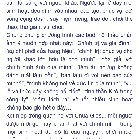
ban tối sống với người khác. Ngược lại, ở đây mọi
sinh hoạt đều dính vào nhau, đào tạo, phục vụ, đời
sống cộng đoàn, suy niệm riêng, trao đổi, chơi thể
thao, thư giãn, vui chơi.
Chung chung chương trình các buổi hội thảo phản
ảnh ý muốn hợp nhất này: “Chính trị và gia đình”,
“sự chi phối của hàng hiệu”, “chính trị: phục vụ cho
người khác lớn hơn là cho mình”, “hòa giải với
chính hình ảnh của mình”, “làm ăn nhưng không
đánh mất tâm hồn”, “bạn làm gì với nén bạc của
mình?”, “mình không nói về đức tin của mình”, “vui
lễ và thức dậy không hối tiếc”, “tinh thần Kitô trong
công ty”, “dám tách ra” và rất nhiều sinh hoạt
không bao giờ hết ở đây…
Kết hiệp trong quan hệ với Chúa Giêsu, mỗi người
được mời gọi hãy chân thật với chính mình trong
mọi sinh hoạt dù đó là cầu nguyện, chơi nhạc,