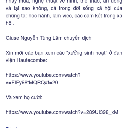
nhảy múa, nghệ thuật vẽ hình, thể thao, ăn uống
và tại sao không, cả trong đời sống xã hội của
chúng ta: học hành, làm việc, các cam kết trong xã
hội.
Giuse Nguyễn Tùng Lâm chuyển dịch
Xin mời các bạn xem các “xưởng sinh hoạt” ở đan
viện Hautecombe:
https://www.youtube.com/watch?
v=FIFy98tMQRQ#t=20
Và xem họ cười:
https://www.youtube.com/watch?v=289UI398_xM