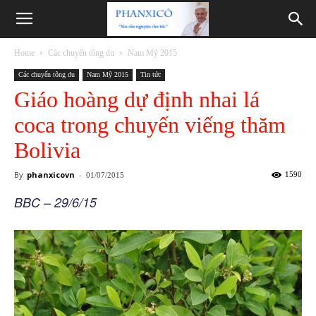
Phanxicô
Home
Các chuyến tông du
Nam Mỹ 2015
Các chuyến tông du
Nam Mỹ 2015
Tin tức
Giáo hoàng dự định nhai lá
coca trong chuyến viếng thăm
Bolivia
By
phanxicovn
-
1590
01/07/2015
BBC – 29/6/15