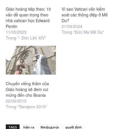
Giáo hoàng tiếp theo: 10
Vì sao Vatican vẫn kiểm
vấn đề quan trọng theo
soát các thông điệp ở Mễ
nhà vatican học Edward
Du?
Pentin
21/09/2024
11/05/2025
Trong "Đức Mẹ Mễ Du"
Trong "- Đức Lêô XIV"
Chuyến viếng thăm của
Giáo hoàng sẽ đem vui
mừng đến cho Bosnia
02/06/2015
Trong "Sarajevo 2015"
TAGS
hiện ra
Medjugorje
quyết định