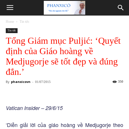
Phanxicô
Home
Tin tức
Tin tức
Tổng Giám mục Puljić: ‘Quyết
định của Giáo hoàng về
Medjugorje sẽ tốt đẹp và đúng
đắn.’
By
phanxicovn
-
350
01/07/2015
Vatican Insider – 29/6/15
‘Diễn giải lời của giáo hoàng về Medjugorje theo