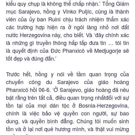
kiểu quy chụp là không thể chấp nhận.’ Tổng Giám
mục Sarajevo, hồng y Vinko Puljíc, cũng là thành
viên của ủy ban Ruini chịu trách nhiệm thẩm xác
các trường hợp hiện ra ở ngôi làng nhỏ nơi đất
nước Herzegovina này, cho biết. Và ‘đây chính xác
là những gì truyền thông hấp tấp đưa tin … tôi tin
là quyết định của Đức Phanxicô về Medjugorje sẽ
tốt đẹp và đúng đắn.’
Trước hết, hồng y nói về tầm quan trọng của
chuyến công du Sarajevo của giáo hoàng
Phanxicô hồi 06-6. ‘Ở Sarajevo, giáo hoàng đã nêu
bật rằng trên tất cả, điều quan trọng nhấtđối với sự
tồn tại của mọi dân tộc ở Bosnia-Herzegovina,
chính là việc bảo vệ quyền con người, sự bao
dung, và quyền bình đẳng. Chúng tôi muốn sinh
tồn và ở lại nơi quê hương mình, và thật vui mừng