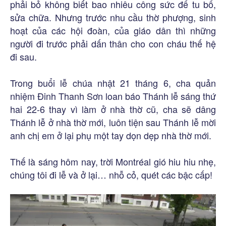
phải bỏ không biết bao nhiêu công sức để tu bổ,
sửa chữa. Nhưng trước nhu cầu thờ phượng, sinh
hoạt của các hội đoàn, của giáo dân thì những
người đi trước phải dấn thân cho con cháu thế hệ
đi sau.
Trong buổi lễ chúa nhật 21 tháng 6, cha quản
nhiệm Đinh Thanh Sơn loan báo Thánh lễ sáng thứ
hai 22-6 thay vì làm ở nhà thờ cũ, cha sẽ dâng
Thánh lễ ở nhà thờ mới, luôn tiện sau Thánh lễ mời
anh chị em ở lại phụ một tay dọn dẹp nhà thờ mới.
Thế là sáng hôm nay, trời Montréal gió hiu hiu nhẹ,
chúng tôi đi lễ và ở lại… nhỗ cỏ, quét các bậc cấp!