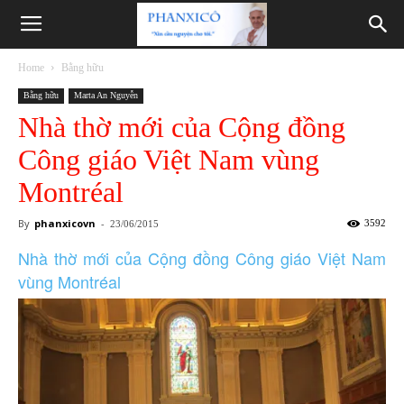
Phanxicô
Home
Bằng hữu
Bằng hữu
Marta An Nguyễn
Nhà thờ mới của Cộng đồng
Công giáo Việt Nam vùng
Montréal
By
phanxicovn
-
3592
23/06/2015
Nhà thờ mới của Cộng đồng Công giáo Việt Nam
vùng Montréal