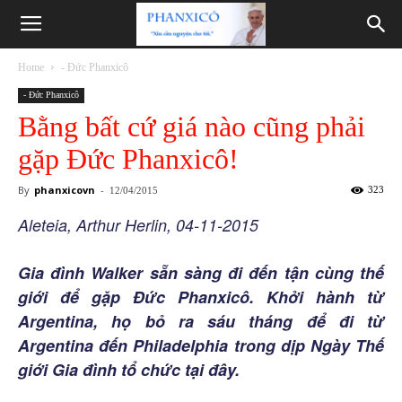
Phanxicô
Home
- Đức Phanxicô
- Đức Phanxicô
Bằng bất cứ giá nào cũng phải
gặp Đức Phanxicô!
By
phanxicovn
-
323
12/04/2015
Aleteia, Arthur Herlin, 04-11-2015
Gia đình Walker sẵn sàng đi đến tận cùng thế
giới để gặp Đức Phanxicô. Khởi hành từ
Argentina, họ bỏ ra sáu tháng để đi từ
Argentina đến Philadelphia trong dịp Ngày Thế
giới Gia đình tổ chức tại đây.