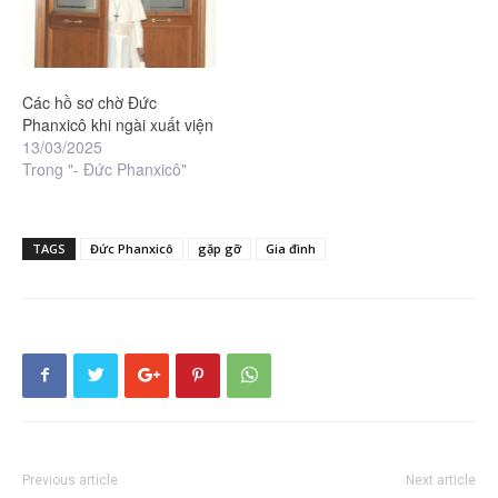
Các hồ sơ chờ Đức
Phanxicô khi ngài xuất viện
13/03/2025
Trong "- Đức Phanxicô"
TAGS
Đức Phanxicô
gặp gỡ
Gia đình
Previous article
Next article