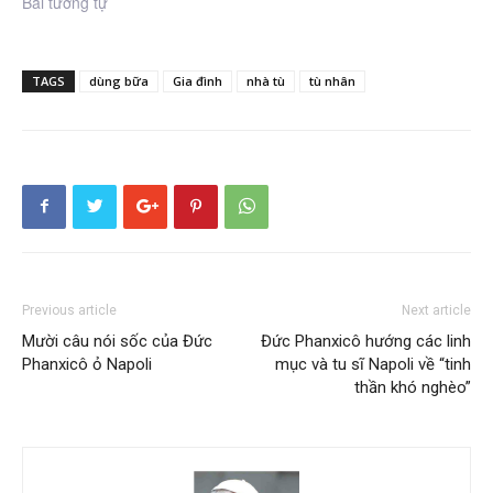
Bài tương tự
TAGS
dùng bữa
Gia đình
nhà tù
tù nhân
Previous article
Next article
Mười câu nói sốc của Đức
Đức Phanxicô hướng các linh
Phanxicô ỏ Napoli
mục và tu sĩ Napoli về “tinh
thần khó nghèo”