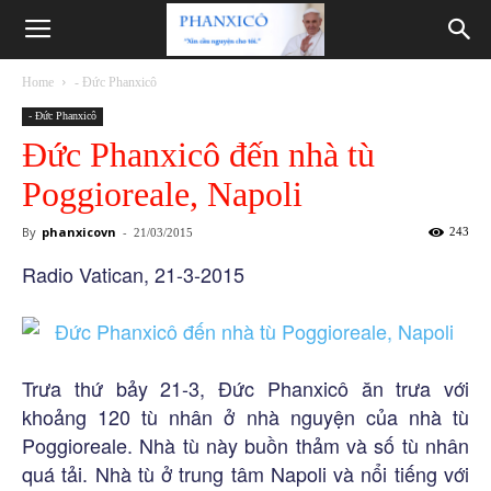
Phanxicô
Home
- Đức Phanxicô
- Đức Phanxicô
Đức Phanxicô đến nhà tù
Poggioreale, Napoli
By
phanxicovn
-
243
21/03/2015
Radio Vatican, 21-3-2015
Trưa thứ bảy 21-3, Đức Phanxicô ăn trưa với
khoảng 120 tù nhân ở nhà nguyện của nhà tù
Poggioreale. Nhà tù này buồn thảm và số tù nhân
quá tải. Nhà tù ở trung tâm Napoli và nổi tiếng với