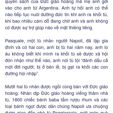
quyển sách của Đức giáo hoàng mà mẹ anh gởi
vào cho anh từ Argentina. Anh tự hỏi anh có thể
nào tiếp tục nuôi dưỡng đức tin khi anh ra khỏi tù,
khi bao nhiêu cám dỗ đang chờ anh và anh không
có được sự trợ giúp nào về mặt thiêng liêng.
Pasquale, một tù nhân người Napoli, đã lập gia
đình và có hai con, anh bị tù hai năm nay, anh lo
âu không biết khi mình ra khỏi tù sẽ được xã hội
đón nhận như thế nào, anh nói tù tội “đánh dấu cả
một đời người, bị ở bên lề, bị gạt ra khỏi các con
đường hội nhập”.
Mười hai tù nhân được ngồi cùng bàn với Đức giáo
hoàng. Nhân dịp Đức giáo hoàng viếng thăm nhà
tù, 1800 chiếc bánh baba tẩm rượu rhum và các
loại bánh ngọt được dân chúng Napoli ưa chuộng
được giao đến nhà tù Poggioreale, một món quà