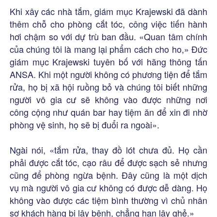
Khi xây các nhà tắm, giám mục Krajewski đã dành
thêm chỗ cho phòng cắt tóc, công việc tiến hành
hơi chậm so với dự trù ban đầu. «Quan tâm chính
của chúng tôi là mang lại phẩm cách cho ho,» Đức
giám mục Krajewski tuyên bố với hãng thông tấn
ANSA. Khi một người không có phương tiện để tắm
rửa, họ bị xã hội ruồng bỏ và chúng tôi biết những
người vô gia cư sẽ không vào được những nơi
công cộng như quán bar hay tiệm ăn để xin đi nhờ
phòng vệ sinh, họ sẽ bị đuổi ra ngoài».
Ngài nói, «tắm rửa, thay đồ lót chưa đủ. Họ cần
phải được cắt tóc, cạo râu để được sạch sẻ nhưng
cũng để phòng ngừa bệnh. Đây cũng là một dịch
vụ mà người vô gia cư không có được dễ dàng. Họ
không vào được các tiệm bình thường vì chủ nhân
sợ khách hàng bị lây bệnh, chẳng hạn lây ghẻ.»