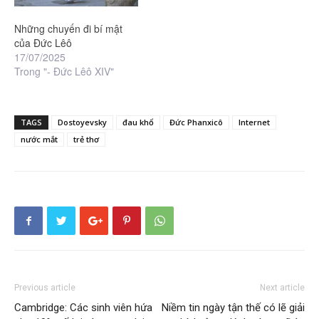
Những chuyến đi bí mật
của Đức Lêô
17/07/2025
Trong "- Đức Lêô XIV"
TAGS
Dostoyevsky
đau khổ
Đức Phanxicô
Internet
nước mắt
trẻ thơ
Previous article
Next article
Cambridge: Các sinh viên hứa
Niềm tin ngày tận thế có lẽ giải