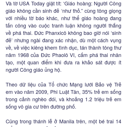
Và tờ USA Today giật tít: ‘Giáo hoàng: Người Công
giáo không cần sinh đẻ ‘như thỏ.” cùng tông giọng
với nhiều tờ báo khác, như thể giáo hoàng đang
tấn công vào cuộc tranh luận không người thắng
về phá thai. Đức Phanxicô không bao giờ nói ‘sinh
đẻ’ nhưng ngài đang xác nhận, dù một cách vụng
về, về việc kiêng khem tình dục, tán thành tông thư
năm 1968 của Đức Phaolô VI, cấm phá thai nhân
tạo, một quan điểm khi đưa ra khảo sát được ít
người Công giáo ủng hộ.
Theo dữ liệu của Tổ chức Mạng lưới Bảo vệ Trẻ
em vào năm 2009, Phi Luật Tân, 35% trẻ em sống
trong cảnh nghèo đói, và khoảng 1.2 triệu trẻ em
sống vô gia cư trên đường phố.
Cũng trong thánh lễ ở Manila trên, một bé trai 14