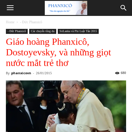
Phanxicô
Home
- Đức Phanxicô
- Đức Phanxicô
Các chuyến tông du
SriLanka và Phi Luật Tân 2015
Giáo hoàng Phanxicô,
Dostoyevsky, và những giọt
nước mắt trẻ thơ
By
phanxicovn
-
680
26/01/2015