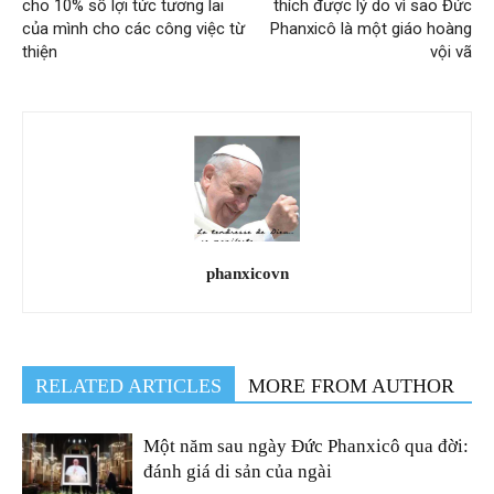
cho 10% số lợi tức tương lai
thích được lý do vì sao Đức
của mình cho các công việc từ
Phanxicô là một giáo hoàng
thiện
vội vã
phanxicovn
RELATED ARTICLES
MORE FROM AUTHOR
Một năm sau ngày Đức Phanxicô qua đời:
đánh giá di sản của ngài