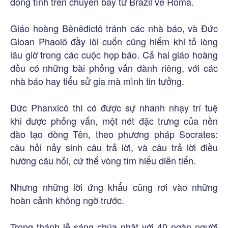
đồng tính trên chuyến bay từ Brazil về Roma.
Giáo hoàng Bênêđictô tránh các nhà báo, và Đức
Gioan Phaolô đầy lôi cuốn cũng hiếm khi tỏ lòng
lâu giờ trong các cuộc họp báo. Cả hai giáo hoàng
đều có những bài phỏng vấn dành riêng, với các
nhà báo hay tiểu sử gia mà mình tin tưởng.
Đức Phanxicô thì có được sự nhanh nhạy trí tuệ
khi được phỏng vấn, một nét đặc trưng của nền
đào tạo dòng Tên, theo phương pháp Socrates:
câu hỏi nảy sinh câu trả lời, và câu trả lời điều
hướng câu hỏi, cứ thế vòng tìm hiểu diễn tiến.
Nhưng những lời ứng khẩu cũng rơi vào những
hoàn cảnh không ngờ trước.
Trong thánh lễ sáng chúa nhật với 40 ngàn người