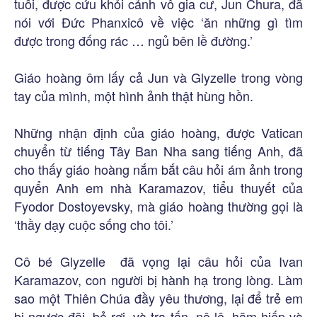
tuổi, được cứu khỏi cảnh vô gia cư, Jun Chura, đã
nói với Đức Phanxicô về việc ‘ăn những gì tìm
được trong đống rác … ngủ bên lề đường.’
Giáo hoàng ôm lấy cả Jun và Glyzelle trong vòng
tay của mình, một hình ảnh thật hùng hồn.
Những nhận định của giáo hoàng, được Vatican
chuyển từ tiếng Tây Ban Nha sang tiếng Anh, đã
cho thấy giáo hoàng nắm bắt câu hỏi ám ảnh trong
quyển Anh em nhà Karamazov, tiểu thuyết của
Fyodor Dostoyevsky, mà giáo hoàng thường gọi là
‘thầy dạy cuộc sống cho tôi.’
Cô bé Glyzelle đã vọng lại câu hỏi của Ivan
Karamazov, con người bị hành hạ trong lòng. Làm
sao một Thiên Chúa đầy yêu thương, lại để trẻ em
bị ngược đãi, bỏ rơi, và tra tấn, nô lệ, hãm hiếp và