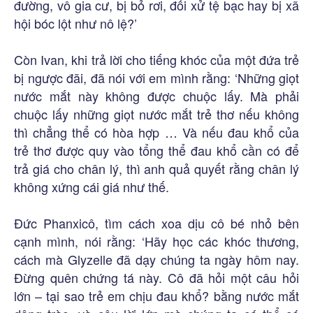
đường, vô gia cư, bị bỏ rơi, đối xử tệ bạc hay bị xã
hội bóc lột như nô lệ?’
Còn Ivan, khi trả lời cho tiếng khóc của một đứa trẻ
bị ngược đãi, đã nói với em mình rằng: ‘Những giọt
nước mắt này không được chuộc lấy. Mà phải
chuộc lấy những giọt nước mắt trẻ thơ nếu không
thì chẳng thể có hòa hợp … Và nếu đau khổ của
trẻ thơ được quy vào tổng thể đau khổ cần có để
trả giá cho chân lý, thì anh quả quyết rằng chân lý
không xứng cái giá như thế.
Đức Phanxicô, tìm cách xoa dịu cô bé nhỏ bên
cạnh mình, nói rằng: ‘Hãy học các khóc thương,
cách mà Glyzelle đã dạy chúng ta ngày hôm nay.
Đừng quên chứng tá này. Cô đã hỏi một câu hỏi
lớn – tại sao trẻ em chịu đau khổ? bằng nước mắt