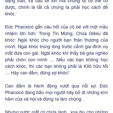
dâng trào, và câu lời lớn mà chúng ta có thể có
được, chính là tất cả chúng ta phải học cách để
khóc.’
Đức Phanxicô gắn câu hỏi của cô bé với một mầu
nhiệm lớn hơn: Trong Tin Mừng, Chúa Giêsu đã
khóc: Ngài khóc cho người bạn thân thương của
mình. Ngai khóc trong lòng trước cảnh gia đình nọ
mất đứa con gái. Ngài khóc khi thấy bà góa nghèo
phải chôn con mình … Nếu các bạn không học
cách khóc, thì các bạn không phải là Kitô hữu tốt
… Hãy can đảm, đừng sợ khóc!’
Can đảm là hành động vượt qua nỗi sợ. Đức
Phanxicô đang bảo mọi người hãy bỏ đi những kìm
hãm của xã hội và đứng ra làm chứng.
Nhưng nước mắt có chữa lành , xoa dịu cho những