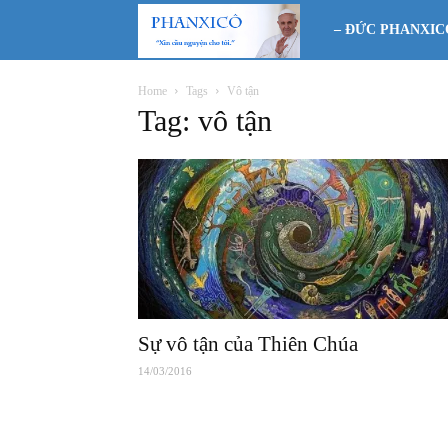
Phanxicô
– ĐỨC PHANXIC
Home
Tags
Vô tận
Tag: vô tận
Sự vô tận của Thiên Chúa
14/03/2016