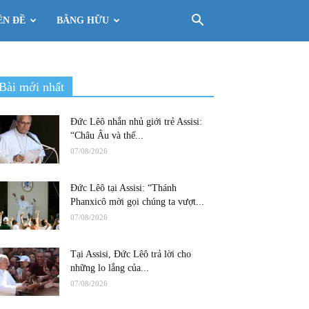
ÊN ĐỀ
BẰNG HỮU
Bài mới nhất
Đức Lêô nhắn nhủ giới trẻ Assisi:
“Châu Âu và thế...
07/08/2026
Đức Lêô tại Assisi: “Thánh
Phanxicô mời gọi chúng ta vượt...
07/08/2026
Tại Assisi, Đức Lêô trả lời cho
những lo lắng của...
07/08/2026