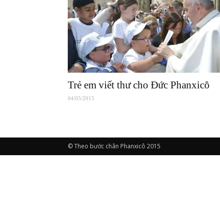
Trẻ em viết thư cho Đức Phanxicô
04/05/2015
© Theo bước chân Phanxicô 2015