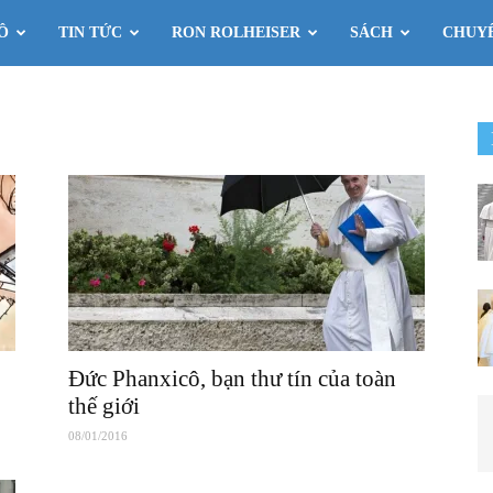
Ô
TIN TỨC
RON ROLHEISER
SÁCH
CHUY
Đức Phanxicô, bạn thư tín của toàn
thế giới
08/01/2016