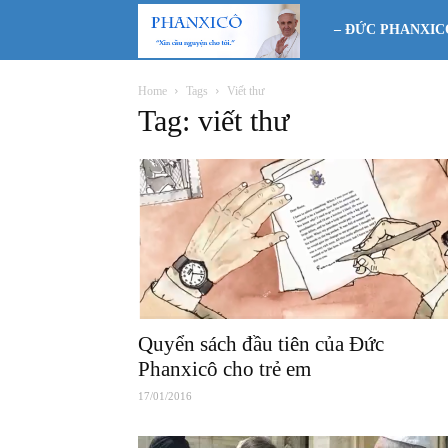
Phanxicô
– ĐỨC PHANXIC
Home
Tags
Viết thư
Tag: viết thư
Quyển sách đầu tiên của Đức
Phanxicô cho trẻ em
17/01/2016