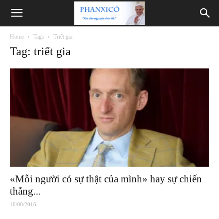
Phanxicô
Home
Tags
Triết gia
Tag: triết gia
«Mỗi người có sự thật của mình» hay sự chiến
thắng...
10/08/2016