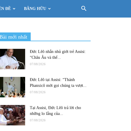
ÊN ĐỀ
BẰNG HỮU
Bài mới nhất
Đức Lêô nhắn nhủ giới trẻ Assisi:
“Châu Âu và thế...
07/08/2026
Đức Lêô tại Assisi: “Thánh
Phanxicô mời gọi chúng ta vượt...
07/08/2026
Tại Assisi, Đức Lêô trả lời cho
những lo lắng của...
07/08/2026