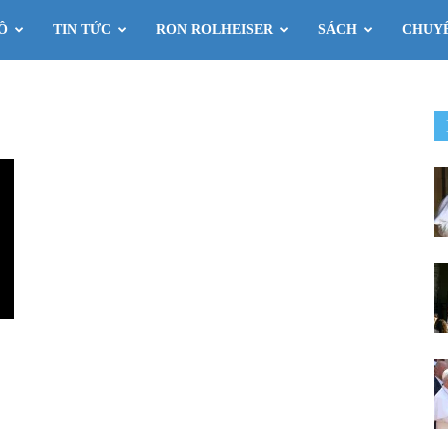
Ô
TIN TỨC
RON ROLHEISER
SÁCH
CHUY