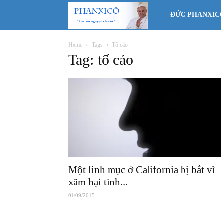
Phanxicô
– ĐỨC PHANXIC
Home
Tags
Tố cáo
Tag: tố cáo
Một linh mục ở California bị bắt vì
xâm hại tình...
01/09/2015