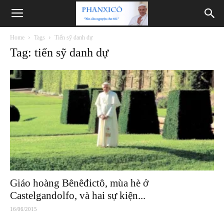
Phanxicô
Home
Tags
Tiến sỹ danh dự
Tag: tiến sỹ danh dự
Giáo hoàng Bênêđictô, mùa hè ở
Castelgandolfo, và hai sự kiện...
16/06/2015