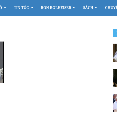
Ô
TIN TỨC
RON ROLHEISER
SÁCH
CHUY