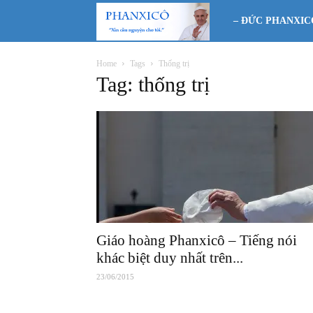
Phanxicô
– ĐỨC PHANXIC
Home
Tags
Thống trị
Tag: thống trị
Giáo hoàng Phanxicô – Tiếng nói
khác biệt duy nhất trên...
23/06/2015