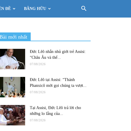
ÊN ĐỀ
BẰNG HỮU
Bài mới nhất
Đức Lêô nhắn nhủ giới trẻ Assisi:
“Châu Âu và thế...
07/08/2026
Đức Lêô tại Assisi: “Thánh
Phanxicô mời gọi chúng ta vượt...
07/08/2026
Tại Assisi, Đức Lêô trả lời cho
những lo lắng của...
07/08/2026