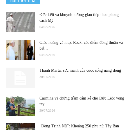
Bài mới nhất
Đức Lêô và khuynh hướng giao tiếp theo phong
cách Mỹ
04/08/2026
Giáo hoàng và nhạc Rock: các điểm đồng thuận và
bất...
04/08/2026
Thánh Marta, sức mạnh của cuộc sống năng động
30/07/2026
Carmina và chứng trầm cảm kể cho Đức Lêô: vòng
tay...
30/07/2026
“Dòng Trinh Nữ”: Khoảng 250 phụ nữ Tây Ban