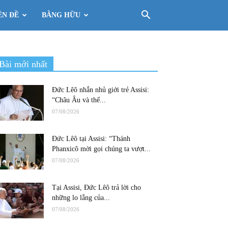
ÊN ĐỀ
BẰNG HỮU
Bài mới nhất
Đức Lêô nhắn nhủ giới trẻ Assisi:
“Châu Âu và thế...
07/08/2026
Đức Lêô tại Assisi: “Thánh
Phanxicô mời gọi chúng ta vượt...
07/08/2026
Tại Assisi, Đức Lêô trả lời cho
những lo lắng của...
07/08/2026