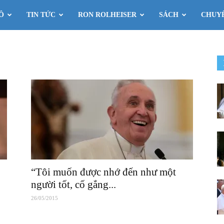
Ô
TIN TỨC
RON ROLHEISER
SÁCH
CHUY
“Tôi muốn được nhớ đến như một
người tốt, cố gắng...
26/05/2015