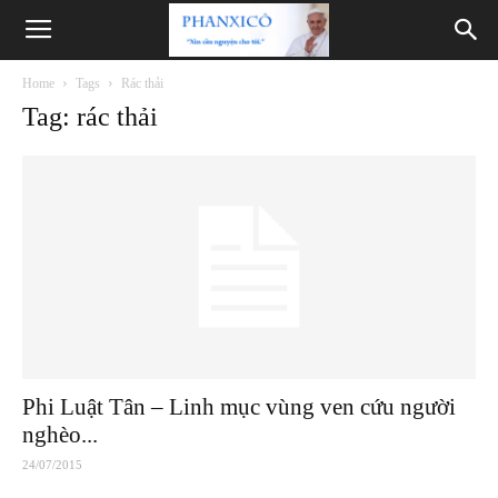
Phanxicô
Home
Tags
Rác thải
Tag: rác thải
Phi Luật Tân – Linh mục vùng ven cứu người
nghèo...
24/07/2015