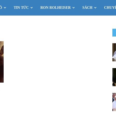
Ô
TIN TỨC
RON ROLHEISER
SÁCH
CHUY
g