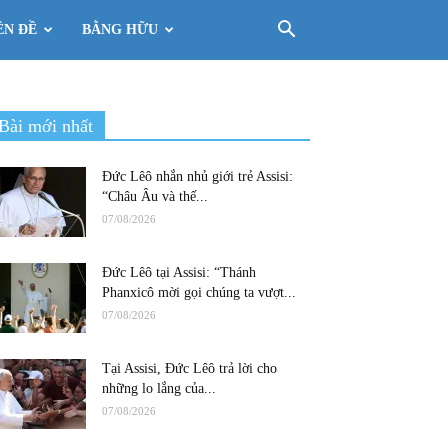
ÊN ĐỀ
BẰNG HỮU
Bài mới nhất
Đức Lêô nhắn nhủ giới trẻ Assisi:
“Châu Âu và thế...
07/08/2026
Đức Lêô tại Assisi: “Thánh
Phanxicô mời gọi chúng ta vượt...
07/08/2026
Tại Assisi, Đức Lêô trả lời cho
những lo lắng của...
07/08/2026