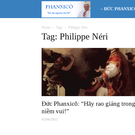
Phanxicô
– ĐỨC PHANXIC
Home
Tags
Philippe Néri
Tag: Philippe Néri
Đức Phanxicô: “Hãy rao giảng tron
niềm vui!”
05/06/2015