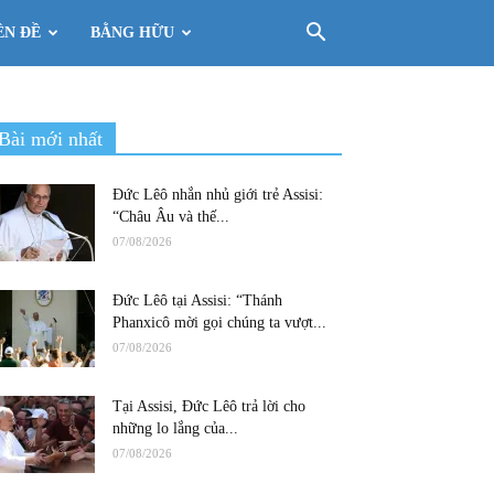
ÊN ĐỀ
BẰNG HỮU
Bài mới nhất
Đức Lêô nhắn nhủ giới trẻ Assisi:
“Châu Âu và thế...
07/08/2026
Đức Lêô tại Assisi: “Thánh
Phanxicô mời gọi chúng ta vượt...
07/08/2026
Tại Assisi, Đức Lêô trả lời cho
những lo lắng của...
07/08/2026