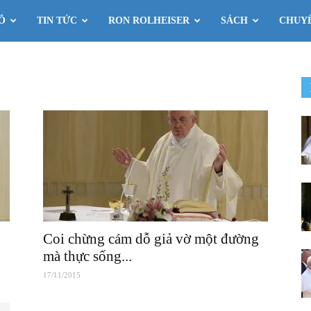
Ô
TIN TỨC
RON ROLHEISER
SÁCH
CHUY
Coi chừng cám dỗ giả vờ một đường
mà thực sống...
17/11/2015