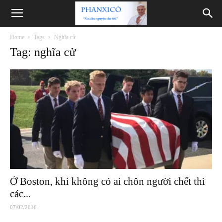
Phanxicô
Home
Tags
Nghĩa cử
Tag: nghĩa cử
Ở Boston, khi không có ai chôn người chết thì
các...
07/02/2016