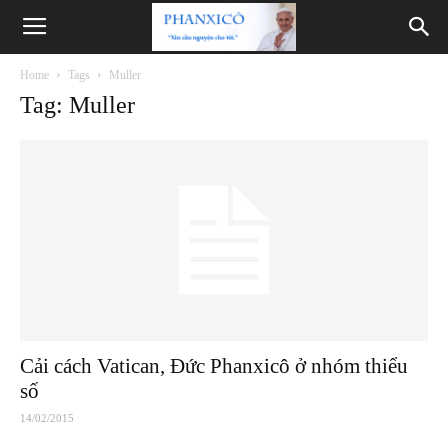
Phanxicô
Home
Tags
Muller
Tag: Muller
Cải cách Vatican, Đức Phanxicô ở nhóm thiểu
số
14/02/2015