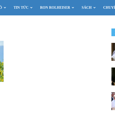
Ô
TIN TỨC
RON ROLHEISER
SÁCH
CHUY