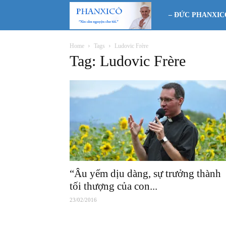
Phanxicô
– ĐỨC PHANXIC
Home
Tags
Ludovic Frère
Tag: Ludovic Frère
“Âu yếm dịu dàng, sự trưởng thành
tối thượng của con...
23/02/2016