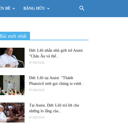
ÊN ĐỀ
BẰNG HỮU
Bài mới nhất
Đức Lêô nhắn nhủ giới trẻ Assisi:
“Châu Âu và thế...
07/08/2026
Đức Lêô tại Assisi: “Thánh
Phanxicô mời gọi chúng ta vượt...
07/08/2026
Tại Assisi, Đức Lêô trả lời cho
những lo lắng của...
07/08/2026