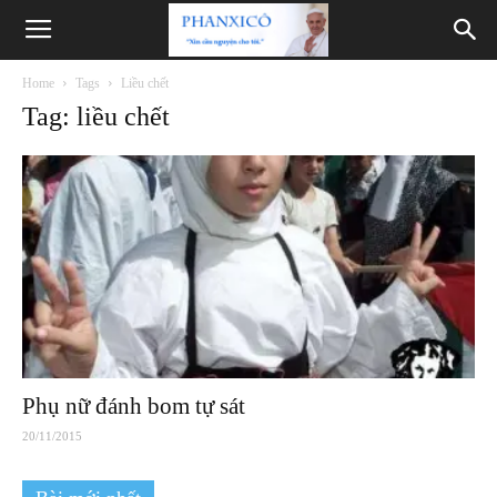
Phanxicô
Home
Tags
Liều chết
Tag: liều chết
Phụ nữ đánh bom tự sát
20/11/2015